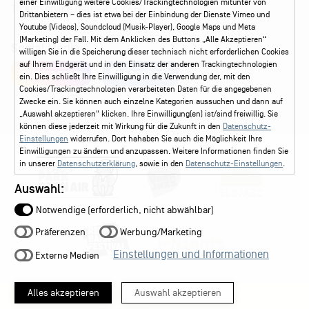
einer Einwilligung weitere Cookies/Trackingtechnologien mitunter von
Ticketservice
040 - 413 22 60
Drittanbietern – dies ist etwa bei der Einbindung der Dienste Vimeo und
Youtube (Videos), Soundcloud (Musik-Player), Google Maps und Meta
(Marketing) der Fall. Mit dem Anklicken des Buttons „Alle Akzeptieren“
Social Media
willigen Sie in die Speicherung dieser technisch nicht erforderlichen Cookies
auf Ihrem Endgerät und in den Einsatz der anderen Trackingtechnologien
Instagram
Facebook
ein. Dies schließt Ihre Einwilligung in die Verwendung der, mit den
Cookies/Trackingtechnologien verarbeiteten Daten für die angegebenen
Zwecke ein. Sie können auch einzelne Kategorien aussuchen und dann auf
„Auswahl akzeptieren“ klicken. Ihre Einwilligung(en) ist/sind freiwillig. Sie
können diese jederzeit mit Wirkung für die Zukunft in den
Datenschutz-
Einstellungen
widerrufen. Dort hahaben Sie auch die Möglichkeit Ihre
Einwilligungen zu ändern und anzupassen. Weitere Informationen finden Sie
in unserer
Datenschutzerklärung
, sowie in den
Datenschutz-Einstellungen
.
Auswahl:
Notwendige (erforderlich, nicht abwählbar)
Präferenzen
Werbung/Marketing
Einstellungen und Informationen
Externe Medien
Alles akzeptieren
Auswahl akzeptieren