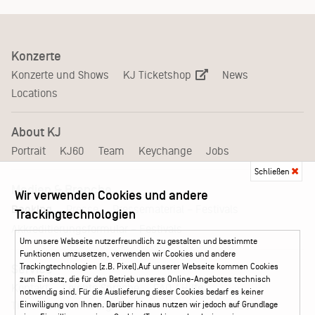
Konzerte
KJ Ticketshop
Konzerte und Shows
News
Locations
About KJ
Portrait
KJ60
Team
Keychange
Jobs
Schließen
Medien & Branche
Wir verwenden Cookies und andere
Pressematerial – Festivals
Booking
Presse
Trackingtechnologien
Akkreditierungsformular – Festivals
Um unsere Webseite nutzerfreundlich zu gestalten und bestimmte
Funktionen umzusetzen, verwenden wir Cookies und andere
Trackingtechnologien (z.B. Pixel).Auf unserer Webseite kommen Cookies
Service
zum Einsatz, die für den Betrieb unseres Online-Angebotes technisch
Kontakt
Leichte Sprache
FAQ / Hilfe
notwendig sind. Für die Auslieferung dieser Cookies bedarf es keiner
Ticketshop Hamburg
Gutscheine
Callback-Service
Einwilligung von Ihnen. Darüber hinaus nutzen wir jedoch auf Grundlage