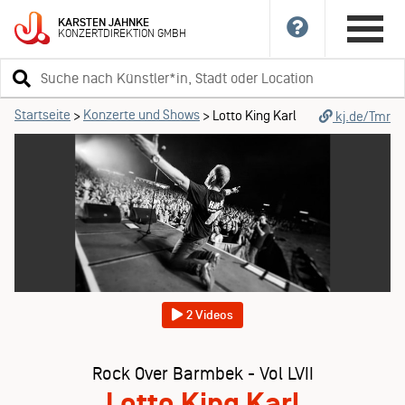
KARSTEN
JAHNKE
KONZERTDIREKTION
GMBH
Suchbegriff
eingeben
Startseite
Konzerte und Shows
>
>
Lotto King Karl
kj.de/Tmr
2 Videos
Rock Over Barmbek - Vol LVII
Lotto King Karl