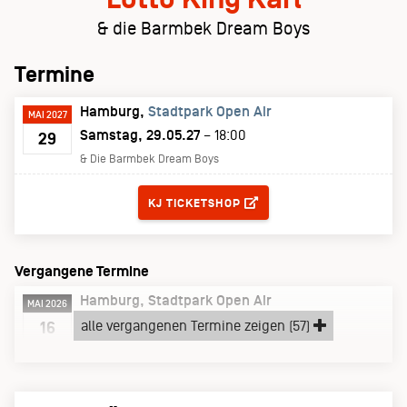
& die Barmbek Dream Boys
Termine
Hamburg
Stadtpark Open Air
MAI 2027
Samstag, 29.05.27
– 18:00
29
& Die Barmbek Dream Boys
TICKETS
KJ TICKETSHOP
Vergangene Termine
Hamburg
Stadtpark Open Air
MAI 2026
Samstag, 16.05.26
alle vergangenen Termine zeigen (57)
16
& Die Barmbek Dream Boys