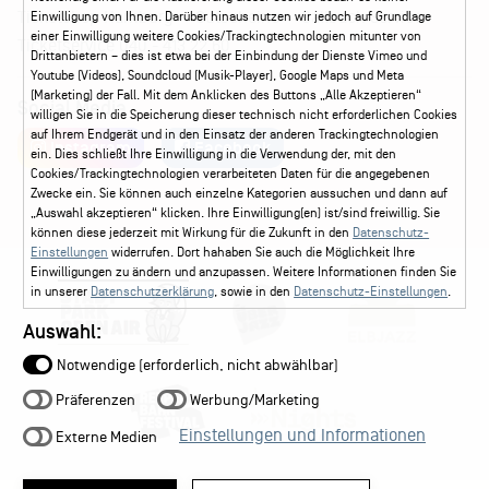
Ticketshop Hamburg
Gutscheine
Callback-Service
Einwilligung von Ihnen. Darüber hinaus nutzen wir jedoch auf Grundlage
einer Einwilligung weitere Cookies/Trackingtechnologien mitunter von
Ticketservice
040 - 413 22 60
Drittanbietern – dies ist etwa bei der Einbindung der Dienste Vimeo und
Youtube (Videos), Soundcloud (Musik-Player), Google Maps und Meta
(Marketing) der Fall. Mit dem Anklicken des Buttons „Alle Akzeptieren“
Social Media
willigen Sie in die Speicherung dieser technisch nicht erforderlichen Cookies
auf Ihrem Endgerät und in den Einsatz der anderen Trackingtechnologien
Instagram
Facebook
ein. Dies schließt Ihre Einwilligung in die Verwendung der, mit den
Cookies/Trackingtechnologien verarbeiteten Daten für die angegebenen
Zwecke ein. Sie können auch einzelne Kategorien aussuchen und dann auf
„Auswahl akzeptieren“ klicken. Ihre Einwilligung(en) ist/sind freiwillig. Sie
können diese jederzeit mit Wirkung für die Zukunft in den
Datenschutz-
Einstellungen
widerrufen. Dort hahaben Sie auch die Möglichkeit Ihre
Einwilligungen zu ändern und anzupassen. Weitere Informationen finden Sie
in unserer
Datenschutzerklärung
, sowie in den
Datenschutz-Einstellungen
.
Auswahl:
Notwendige (erforderlich, nicht abwählbar)
Präferenzen
Werbung/Marketing
Einstellungen und Informationen
Externe Medien