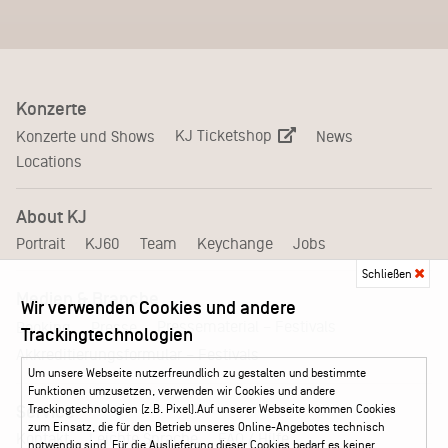
Konzerte
KJ Ticketshop
Konzerte und Shows
News
Locations
About KJ
Portrait
KJ60
Team
Keychange
Jobs
Schließen
Medien & Branche
Wir verwenden Cookies und andere
Pressematerial – Festivals
Booking
Presse
Trackingtechnologien
Akkreditierungsformular – Festivals
Um unsere Webseite nutzerfreundlich zu gestalten und bestimmte
Funktionen umzusetzen, verwenden wir Cookies und andere
Service
Trackingtechnologien (z.B. Pixel).Auf unserer Webseite kommen Cookies
zum Einsatz, die für den Betrieb unseres Online-Angebotes technisch
Kontakt
Leichte Sprache
FAQ / Hilfe
notwendig sind. Für die Auslieferung dieser Cookies bedarf es keiner