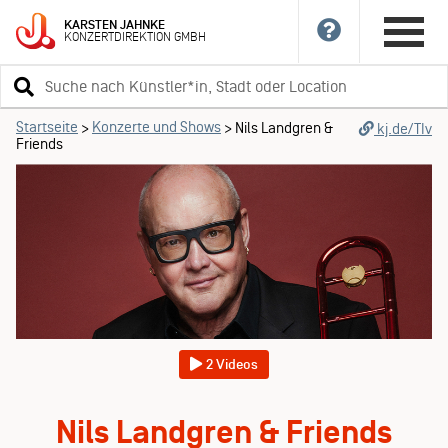
KARSTEN
JAHNKE
KONZERTDIREKTION
GMBH
Suchbegriff
eingeben
Startseite
Konzerte und Shows
>
>
Nils Landgren &
kj.de/TIv
Friends
2 Videos
Nils Landgren & Friends