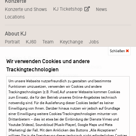
Konzerte
KJ Ticketshop
Konzerte und Shows
News
Locations
About KJ
Portrait
KJ60
Team
Keychange
Jobs
Schließen
Medien & Branche
Wir verwenden Cookies und andere
Pressematerial – Festivals
Booking
Presse
Trackingtechnologien
Akkreditierungsformular – Festivals
Um unsere Webseite nutzerfreundlich zu gestalten und bestimmte
Funktionen umzusetzen, verwenden wir Cookies und andere
Service
Trackingtechnologien (z.B. Pixel).Auf unserer Webseite kommen Cookies
zum Einsatz, die für den Betrieb unseres Online-Angebotes technisch
Kontakt
Leichte Sprache
FAQ / Hilfe
notwendig sind. Für die Auslieferung dieser Cookies bedarf es keiner
Ticketshop Hamburg
Gutscheine
Callback-Service
Einwilligung von Ihnen. Darüber hinaus nutzen wir jedoch auf Grundlage
einer Einwilligung weitere Cookies/Trackingtechnologien mitunter von
Ticketservice
040 - 413 22 60
Drittanbietern – dies ist etwa bei der Einbindung der Dienste Vimeo und
Youtube (Videos), Soundcloud (Musik-Player), Google Maps und Meta
(Marketing) der Fall. Mit dem Anklicken des Buttons „Alle Akzeptieren“
Social Media
willigen Sie in die Speicherung dieser technisch nicht erforderlichen Cookies