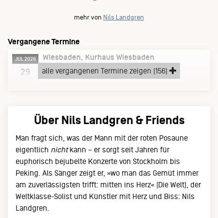
mehr von
Nils Landgren
Vergangene Termine
Wiesbaden
Kurhaus Wiesbaden
JUL 2026
Mittwoch, 29.07.26
alle vergangenen Termine zeigen (156)
29
Nils Landgren & Daniel Hope
Über Nils Landgren & Friends
Man fragt sich, was der Mann mit der roten Posaune
eigentlich
nicht
kann – er sorgt seit Jahren für
euphorisch bejubelte Konzerte von Stockholm bis
Peking. Als Sänger zeigt er, »wo man das Gemüt immer
am zuverlässigsten trifft: mitten ins Herz« (Die Welt), der
Weltklasse-Solist und Künstler mit Herz und Biss: Nils
Landgren.