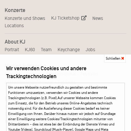
Konzerte
KJ Ticketshop
Konzerte und Shows
News
Locations
About KJ
Portrait
KJ60
Team
Keychange
Jobs
Schließen
Medien & Branche
Wir verwenden Cookies und andere
Pressematerial – Festivals
Booking
Presse
Trackingtechnologien
Akkreditierungsformular – Festivals
Um unsere Webseite nutzerfreundlich zu gestalten und bestimmte
Funktionen umzusetzen, verwenden wir Cookies und andere
Service
Trackingtechnologien (z.B. Pixel).Auf unserer Webseite kommen Cookies
zum Einsatz, die für den Betrieb unseres Online-Angebotes technisch
Kontakt
Leichte Sprache
FAQ / Hilfe
notwendig sind. Für die Auslieferung dieser Cookies bedarf es keiner
Ticketshop Hamburg
Gutscheine
Callback-Service
Einwilligung von Ihnen. Darüber hinaus nutzen wir jedoch auf Grundlage
einer Einwilligung weitere Cookies/Trackingtechnologien mitunter von
Ticketservice
040 - 413 22 60
Drittanbietern – dies ist etwa bei der Einbindung der Dienste Vimeo und
Youtube (Videos), Soundcloud (Musik-Player), Google Maps und Meta