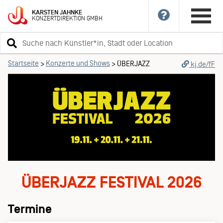
KARSTEN
JAHNKE
KONZERTDIREKTION
GMBH
Suchbegriff
eingeben
Startseite
Konzerte und Shows
>
>
ÜBERJAZZ
kj.de/fF
ÜBERJAZZ FESTIVAL 2026
Termine