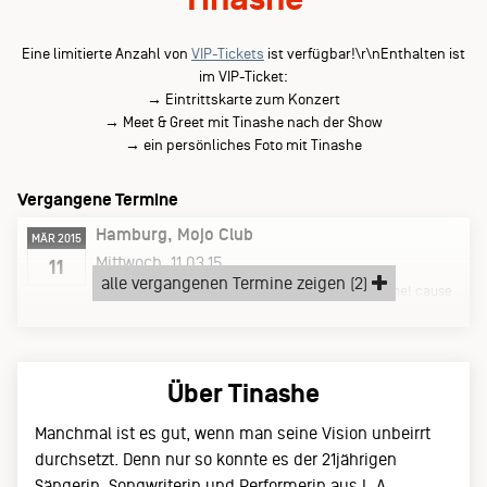
Eine limitierte Anzahl von
VIP-Tickets
ist verfügbar!\r\nEnthalten ist
im VIP-Ticket:
→ Eintrittskarte zum Konzert
→ Meet & Greet mit Tinashe nach der Show
→ ein persönliches Foto mit Tinashe
Vergangene Termine
Hamburg
Mojo Club
MÄR 2015
Mittwoch, 11.03.15
11
alle vergangenen Termine zeigen (2)
support:
Crew Love:
DJ NastyMind | Dj Funkmachine! cause
the party won't stop. | DJ PHILLY aka Philly The Kid
Über Tinashe
Manchmal ist es gut, wenn man seine Vision unbeirrt
durchsetzt. Denn nur so konnte es der 21jährigen
Sängerin, Songwriterin und Performerin aus L.A.