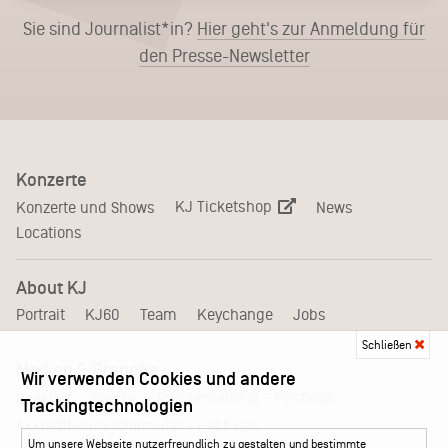
Sie sind Journalist*in?
Hier geht's zur Anmeldung für
den Presse-Newsletter
Konzerte
KJ Ticketshop
Konzerte und Shows
News
Locations
About KJ
Portrait
KJ60
Team
Keychange
Jobs
Schließen
Medien & Branche
Wir verwenden Cookies und andere
Pressematerial – Festivals
Booking
Presse
Trackingtechnologien
Akkreditierungsformular – Festivals
Um unsere Webseite nutzerfreundlich zu gestalten und bestimmte