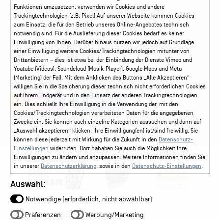
Funktionen umzusetzen, verwenden wir Cookies und andere
Service
Trackingtechnologien (z.B. Pixel).Auf unserer Webseite kommen Cookies
zum Einsatz, die für den Betrieb unseres Online-Angebotes technisch
Kontakt
Leichte Sprache
FAQ / Hilfe
notwendig sind. Für die Auslieferung dieser Cookies bedarf es keiner
Ticketshop Hamburg
Gutscheine
Callback-Service
Einwilligung von Ihnen. Darüber hinaus nutzen wir jedoch auf Grundlage
einer Einwilligung weitere Cookies/Trackingtechnologien mitunter von
Ticketservice
040 - 413 22 60
Drittanbietern – dies ist etwa bei der Einbindung der Dienste Vimeo und
Youtube (Videos), Soundcloud (Musik-Player), Google Maps und Meta
(Marketing) der Fall. Mit dem Anklicken des Buttons „Alle Akzeptieren“
Social Media
willigen Sie in die Speicherung dieser technisch nicht erforderlichen Cookies
auf Ihrem Endgerät und in den Einsatz der anderen Trackingtechnologien
Instagram
Facebook
ein. Dies schließt Ihre Einwilligung in die Verwendung der, mit den
Cookies/Trackingtechnologien verarbeiteten Daten für die angegebenen
Zwecke ein. Sie können auch einzelne Kategorien aussuchen und dann auf
„Auswahl akzeptieren“ klicken. Ihre Einwilligung(en) ist/sind freiwillig. Sie
können diese jederzeit mit Wirkung für die Zukunft in den
Datenschutz-
Einstellungen
widerrufen. Dort hahaben Sie auch die Möglichkeit Ihre
Einwilligungen zu ändern und anzupassen. Weitere Informationen finden Sie
in unserer
Datenschutzerklärung
, sowie in den
Datenschutz-Einstellungen
.
Auswahl:
Notwendige (erforderlich, nicht abwählbar)
Präferenzen
Werbung/Marketing