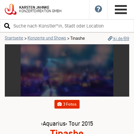
KARSTEN
JAHNKE
KONZERTDIREKTION
GMBH
Suchbegriff
eingeben
Startseite
Konzerte und Shows
>
>
Tinashe
kj.de/B9
3 Fotos
›Aquarius‹ Tour 2015
Tinashe