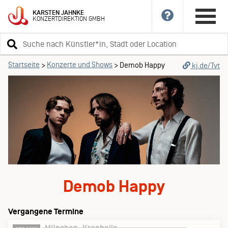
KARSTEN
JAHNKE
KONZERTDIREKTION
GMBH
Suchbegriff
eingeben
Startseite
Konzerte und Shows
>
>
Demob Happy
kj.de/Tvt
Demob Happy
Vergangene Termine
München
Kranhalle