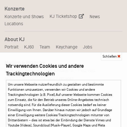
Konzerte
KJ Ticketshop
Konzerte und Shows
News
Locations
About KJ
Portrait
KJ60
Team
Keychange
Jobs
Schließen
Medien & Branche
Wir verwenden Cookies und andere
Pressematerial – Festivals
Booking
Presse
Trackingtechnologien
Akkreditierungsformular – Festivals
Um unsere Webseite nutzerfreundlich zu gestalten und bestimmte
Funktionen umzusetzen, verwenden wir Cookies und andere
Service
Trackingtechnologien (z.B. Pixel).Auf unserer Webseite kommen Cookies
zum Einsatz, die für den Betrieb unseres Online-Angebotes technisch
Kontakt
Leichte Sprache
FAQ / Hilfe
notwendig sind. Für die Auslieferung dieser Cookies bedarf es keiner
Ticketshop Hamburg
Gutscheine
Callback-Service
Einwilligung von Ihnen. Darüber hinaus nutzen wir jedoch auf Grundlage
einer Einwilligung weitere Cookies/Trackingtechnologien mitunter von
Ticketservice
040 - 413 22 60
Drittanbietern – dies ist etwa bei der Einbindung der Dienste Vimeo und
Youtube (Videos), Soundcloud (Musik-Player), Google Maps und Meta