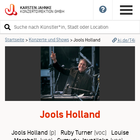
KARSTEN
JAHNKE
KONZERTDIREKTION
GMBH
Suchbegriff
eingeben
Startseite
Konzerte und Shows
>
>
Jools Holland
kj.de/T4i
Jools Holland
Jools Holland
(p)
Ruby Turner
(voc)
Louise