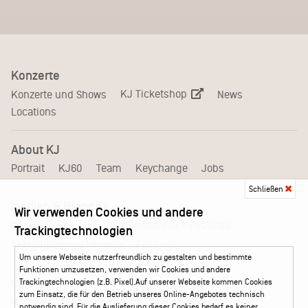
Konzerte
KJ Ticketshop
Konzerte und Shows
News
Locations
About KJ
Portrait
KJ60
Team
Keychange
Jobs
Schließen
Medien & Branche
Wir verwenden Cookies und andere
Pressematerial – Festivals
Booking
Presse
Trackingtechnologien
Akkreditierungsformular – Festivals
Um unsere Webseite nutzerfreundlich zu gestalten und bestimmte
Funktionen umzusetzen, verwenden wir Cookies und andere
Service
Trackingtechnologien (z.B. Pixel).Auf unserer Webseite kommen Cookies
zum Einsatz, die für den Betrieb unseres Online-Angebotes technisch
Kontakt
Leichte Sprache
FAQ / Hilfe
notwendig sind. Für die Auslieferung dieser Cookies bedarf es keiner