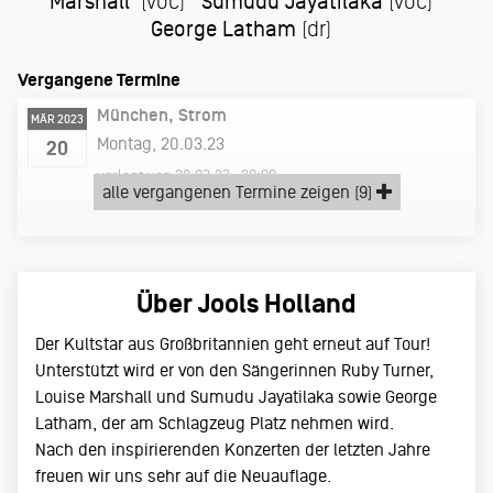
Marshall
(voc)
Sumudu Jayatilaka
(voc)
George Latham
(dr)
Vergangene Termine
München
Strom
MÄR 2023
Montag, 20.03.23
20
verlegt von 20.03.23 –20:00
alle vergangenen Termine zeigen (9)
Technikum
ursprünglicher Termin 5.3.2021
Über Jools Holland
Der Kultstar aus Großbritannien geht erneut auf Tour!
Unterstützt wird er von den Sängerinnen Ruby Turner,
Louise Marshall und Sumudu Jayatilaka sowie George
Latham, der am Schlagzeug Platz nehmen wird.
Nach den inspirierenden Konzerten der letzten Jahre
freuen wir uns sehr auf die Neuauflage.