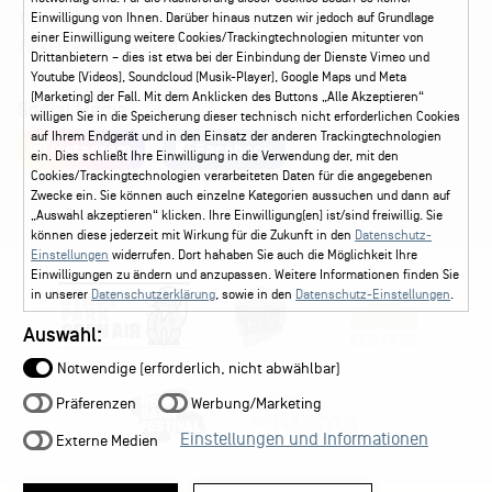
Ticketshop Hamburg
Gutscheine
Callback-Service
Einwilligung von Ihnen. Darüber hinaus nutzen wir jedoch auf Grundlage
einer Einwilligung weitere Cookies/Trackingtechnologien mitunter von
Ticketservice
040 - 413 22 60
Drittanbietern – dies ist etwa bei der Einbindung der Dienste Vimeo und
Youtube (Videos), Soundcloud (Musik-Player), Google Maps und Meta
(Marketing) der Fall. Mit dem Anklicken des Buttons „Alle Akzeptieren“
Social Media
willigen Sie in die Speicherung dieser technisch nicht erforderlichen Cookies
auf Ihrem Endgerät und in den Einsatz der anderen Trackingtechnologien
Instagram
Facebook
ein. Dies schließt Ihre Einwilligung in die Verwendung der, mit den
Cookies/Trackingtechnologien verarbeiteten Daten für die angegebenen
Zwecke ein. Sie können auch einzelne Kategorien aussuchen und dann auf
„Auswahl akzeptieren“ klicken. Ihre Einwilligung(en) ist/sind freiwillig. Sie
können diese jederzeit mit Wirkung für die Zukunft in den
Datenschutz-
Einstellungen
widerrufen. Dort hahaben Sie auch die Möglichkeit Ihre
Einwilligungen zu ändern und anzupassen. Weitere Informationen finden Sie
in unserer
Datenschutzerklärung
, sowie in den
Datenschutz-Einstellungen
.
Auswahl:
Notwendige (erforderlich, nicht abwählbar)
Präferenzen
Werbung/Marketing
Einstellungen und Informationen
Externe Medien