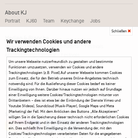
About KJ
Portrait
KJ60
Team
Keychange
Jobs
Schließen
Medien & Branche
Wir verwenden Cookies und andere
Pressematerial – Festivals
Booking
Presse
Trackingtechnologien
Akkreditierungsformular – Festivals
Um unsere Webseite nutzerfreundlich zu gestalten und bestimmte
Funktionen umzusetzen, verwenden wir Cookies und andere
Service
Trackingtechnologien (z.B. Pixel).Auf unserer Webseite kommen Cookies
zum Einsatz, die für den Betrieb unseres Online-Angebotes technisch
Kontakt
Leichte Sprache
FAQ / Hilfe
notwendig sind. Für die Auslieferung dieser Cookies bedarf es keiner
Ticketshop Hamburg
Gutscheine
Callback-Service
Einwilligung von Ihnen. Darüber hinaus nutzen wir jedoch auf Grundlage
einer Einwilligung weitere Cookies/Trackingtechnologien mitunter von
Ticketservice
040 - 413 22 60
Drittanbietern – dies ist etwa bei der Einbindung der Dienste Vimeo und
Youtube (Videos), Soundcloud (Musik-Player), Google Maps und Meta
(Marketing) der Fall. Mit dem Anklicken des Buttons „Alle Akzeptieren“
Social Media
willigen Sie in die Speicherung dieser technisch nicht erforderlichen Cookies
auf Ihrem Endgerät und in den Einsatz der anderen Trackingtechnologien
Instagram
Facebook
ein. Dies schließt Ihre Einwilligung in die Verwendung der, mit den
Cookies/Trackingtechnologien verarbeiteten Daten für die angegebenen