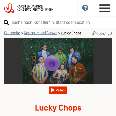
KARSTEN
JAHNKE
KONZERTDIREKTION
GMBH
Suchbegriff
eingeben
Startseite
Konzerte und Shows
>
>
Lucky Chops
kj.de/TgD
Video
Lucky Chops