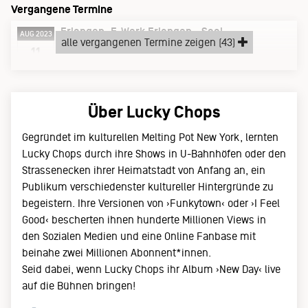
Vergangene Termine
Erlangen
E-Werk Erlangen - Saal
AUG 2023
alle vergangenen Termine zeigen (43)
Freitag, 11.08.23
11
Über Lucky Chops
Gegründet im kulturellen Melting Pot New York, lernten
Lucky Chops durch ihre Shows in U-Bahnhöfen oder den
Strassenecken ihrer Heimatstadt von Anfang an, ein
Publikum verschiedenster kultureller Hintergründe zu
begeistern. Ihre Versionen von ›Funkytown‹ oder ›I Feel
Good‹ bescherten ihnen hunderte Millionen Views in
den Sozialen Medien und eine Online Fanbase mit
beinahe zwei Millionen Abonnent*innen.
Seid dabei, wenn Lucky Chops ihr Album ›New Day‹ live
auf die Bühnen bringen!