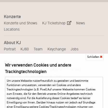
Konzerte
KJ Ticketshop
Konzerte und Shows
News
Locations
About KJ
Portrait
KJ60
Team
Keychange
Jobs
Schließen
Medien & Branche
Wir verwenden Cookies und andere
Pressematerial – Festivals
Booking
Presse
Trackingtechnologien
Akkreditierungsformular – Festivals
Um unsere Webseite nutzerfreundlich zu gestalten und bestimmte
Funktionen umzusetzen, verwenden wir Cookies und andere
Service
Trackingtechnologien (z.B. Pixel).Auf unserer Webseite kommen Cookies
zum Einsatz, die für den Betrieb unseres Online-Angebotes technisch
Kontakt
Leichte Sprache
FAQ / Hilfe
notwendig sind. Für die Auslieferung dieser Cookies bedarf es keiner
Ticketshop Hamburg
Gutscheine
Callback-Service
Einwilligung von Ihnen. Darüber hinaus nutzen wir jedoch auf Grundlage
einer Einwilligung weitere Cookies/Trackingtechnologien mitunter von