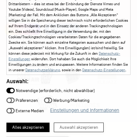
Ticketservice
040 - 413 22 60
Drittanbietern – dies ist etwa bei der Einbindung der Dienste Vimeo und
Youtube (Videos), Soundcloud (Musik-Player), Google Maps und Meta
(Marketing) der Fall. Mit dem Anklicken des Buttons „Alle Akzeptieren“
Social Media
willigen Sie in die Speicherung dieser technisch nicht erforderlichen Cookies
auf Ihrem Endgerät und in den Einsatz der anderen Trackingtechnologien
Instagram
Facebook
ein. Dies schließt Ihre Einwilligung in die Verwendung der, mit den
Cookies/Trackingtechnologien verarbeiteten Daten für die angegebenen
Zwecke ein. Sie können auch einzelne Kategorien aussuchen und dann auf
„Auswahl akzeptieren“ klicken. Ihre Einwilligung(en) ist/sind freiwillig. Sie
können diese jederzeit mit Wirkung für die Zukunft in den
Datenschutz-
Einstellungen
widerrufen. Dort hahaben Sie auch die Möglichkeit Ihre
Einwilligungen zu ändern und anzupassen. Weitere Informationen finden Sie
in unserer
Datenschutzerklärung
, sowie in den
Datenschutz-Einstellungen
.
Auswahl:
Notwendige (erforderlich, nicht abwählbar)
Präferenzen
Werbung/Marketing
Einstellungen und Informationen
Externe Medien
Alles akzeptieren
Auswahl akzeptieren