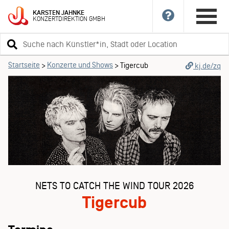
KARSTEN
JAHNKE
KONZERTDIREKTION
GMBH
Suchbegriff
eingeben
Startseite
Konzerte und Shows
>
>
Tigercub
kj.de/zq
NETS TO CATCH THE WIND TOUR 2026
Tigercub