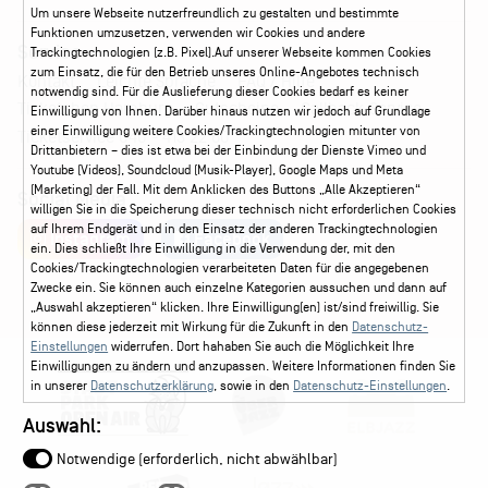
Um unsere Webseite nutzerfreundlich zu gestalten und bestimmte
Funktionen umzusetzen, verwenden wir Cookies und andere
Service
Trackingtechnologien (z.B. Pixel).Auf unserer Webseite kommen Cookies
zum Einsatz, die für den Betrieb unseres Online-Angebotes technisch
Kontakt
Leichte Sprache
FAQ / Hilfe
notwendig sind. Für die Auslieferung dieser Cookies bedarf es keiner
Ticketshop Hamburg
Gutscheine
Callback-Service
Einwilligung von Ihnen. Darüber hinaus nutzen wir jedoch auf Grundlage
einer Einwilligung weitere Cookies/Trackingtechnologien mitunter von
Ticketservice
040 - 413 22 60
Drittanbietern – dies ist etwa bei der Einbindung der Dienste Vimeo und
Youtube (Videos), Soundcloud (Musik-Player), Google Maps und Meta
(Marketing) der Fall. Mit dem Anklicken des Buttons „Alle Akzeptieren“
Social Media
willigen Sie in die Speicherung dieser technisch nicht erforderlichen Cookies
auf Ihrem Endgerät und in den Einsatz der anderen Trackingtechnologien
Instagram
Facebook
ein. Dies schließt Ihre Einwilligung in die Verwendung der, mit den
Cookies/Trackingtechnologien verarbeiteten Daten für die angegebenen
Zwecke ein. Sie können auch einzelne Kategorien aussuchen und dann auf
„Auswahl akzeptieren“ klicken. Ihre Einwilligung(en) ist/sind freiwillig. Sie
können diese jederzeit mit Wirkung für die Zukunft in den
Datenschutz-
Einstellungen
widerrufen. Dort hahaben Sie auch die Möglichkeit Ihre
Einwilligungen zu ändern und anzupassen. Weitere Informationen finden Sie
in unserer
Datenschutzerklärung
, sowie in den
Datenschutz-Einstellungen
.
Auswahl:
Notwendige (erforderlich, nicht abwählbar)