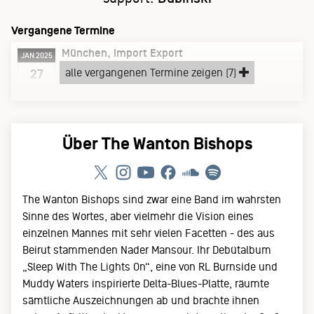
Vergangene Termine
München
Import Export
JAN 2025
Montag, 27.01.25
alle vergangenen Termine zeigen (7)
27
UNDER THE SUN 2025 EUROPEAN TOUR
Über The Wanton Bishops
The Wanton Bishops sind zwar eine Band im wahrsten
Sinne des Wortes, aber vielmehr die Vision eines
einzelnen Mannes mit sehr vielen Facetten - des aus
Beirut stammenden Nader Mansour. Ihr Debütalbum
„Sleep With The Lights On“, eine von RL Burnside und
Muddy Waters inspirierte Delta-Blues-Platte, räumte
sämtliche Auszeichnungen ab und brachte ihnen