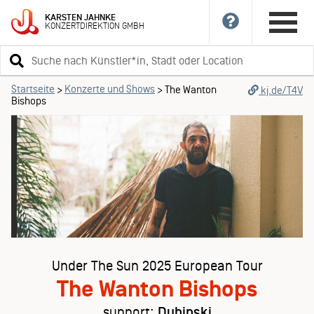
KARSTEN
JAHNKE
KONZERTDIREKTION
GMBH
Suchbegriff
eingeben
Startseite
Konzerte und Shows
>
>
The Wanton
kj.de/T4V
Bishops
Under The Sun 2025 European Tour
The Wanton Bishops
support:
Dubinski