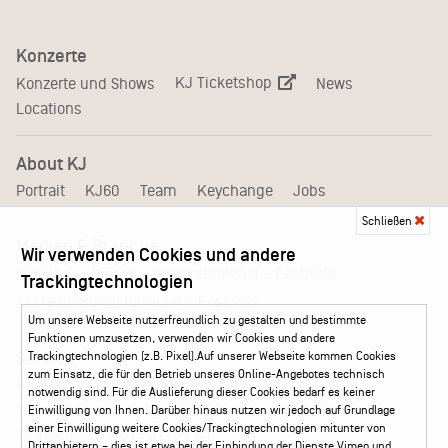
Konzerte
KJ Ticketshop
Konzerte und Shows
News
Locations
About KJ
Portrait
KJ60
Team
Keychange
Jobs
Schließen
Medien & Branche
Wir verwenden Cookies und andere
Pressematerial – Festivals
Booking
Presse
Trackingtechnologien
Akkreditierungsformular – Festivals
Um unsere Webseite nutzerfreundlich zu gestalten und bestimmte
Funktionen umzusetzen, verwenden wir Cookies und andere
Service
Trackingtechnologien (z.B. Pixel).Auf unserer Webseite kommen Cookies
zum Einsatz, die für den Betrieb unseres Online-Angebotes technisch
Kontakt
Leichte Sprache
FAQ / Hilfe
notwendig sind. Für die Auslieferung dieser Cookies bedarf es keiner
Ticketshop Hamburg
Gutscheine
Callback-Service
Einwilligung von Ihnen. Darüber hinaus nutzen wir jedoch auf Grundlage
einer Einwilligung weitere Cookies/Trackingtechnologien mitunter von
Ticketservice
040 - 413 22 60
Drittanbietern – dies ist etwa bei der Einbindung der Dienste Vimeo und