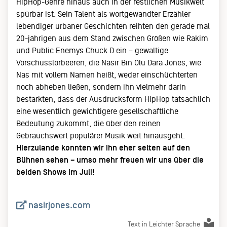
HipHop-Genre hinaus auch in der restlichen Musikwelt
spürbar ist. Sein Talent als wortgewandter Erzähler
lebendiger urbaner Geschichten reihten den gerade mal
20-jährigen aus dem Stand zwischen Größen wie Rakim
und Public Enemys Chuck D ein – gewaltige
Vorschusslorbeeren, die Nasir Bin Olu Dara Jones, wie
Nas mit vollem Namen heißt, weder einschüchterten
noch abheben ließen, sondern ihn vielmehr darin
bestärkten, dass der Ausdrucksform HipHop tatsächlich
eine wesentlich gewichtigere gesellschaftliche
Bedeutung zukommt, die über den reinen
Gebrauchswert populärer Musik weit hinausgeht.
Hierzulande konnten wir ihn eher selten auf den
Bühnen sehen – umso mehr freuen wir uns über die
beiden Shows im Juli!
nasirjones.com
Text in Leichter Sprache