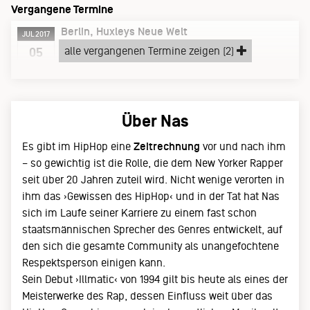
Vergangene Termine
Berlin
Huxleys Neue Welt
JUL 2017
Mittwoch, 05.07.17
alle vergangenen Termine zeigen (2)
05
supports:
Giam
|
Jenesis
Über Nas
Es gibt im HipHop eine
Zeitrechnung
vor und nach ihm
– so gewichtig ist die Rolle, die dem New Yorker Rapper
seit über 20 Jahren zuteil wird. Nicht wenige verorten in
ihm das ›Gewissen des HipHop‹ und in der Tat hat Nas
sich im Laufe seiner Karriere zu einem fast schon
staatsmännischen Sprecher des Genres entwickelt, auf
den sich die gesamte Community als unangefochtene
Respektsperson einigen kann.
Sein Debut ›Illmatic‹ von 1994 gilt bis heute als eines der
Meisterwerke des Rap, dessen Einfluss weit über das