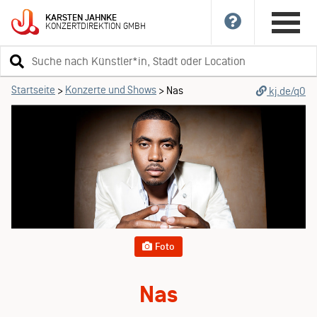
KARSTEN
JAHNKE
KONZERTDIREKTION
GMBH
Suchbegriff
eingeben
Startseite
Konzerte und Shows
>
>
Nas
kj.de/qO
Foto
Nas