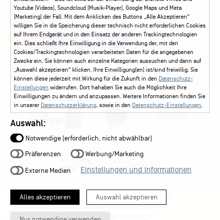
Youtube (Videos), Soundcloud (Musik-Player), Google Maps und Meta
(Marketing) der Fall. Mit dem Anklicken des Buttons „Alle Akzeptieren“
Social Media
willigen Sie in die Speicherung dieser technisch nicht erforderlichen Cookies
auf Ihrem Endgerät und in den Einsatz der anderen Trackingtechnologien
Instagram
Facebook
ein. Dies schließt Ihre Einwilligung in die Verwendung der, mit den
Cookies/Trackingtechnologien verarbeiteten Daten für die angegebenen
Zwecke ein. Sie können auch einzelne Kategorien aussuchen und dann auf
„Auswahl akzeptieren“ klicken. Ihre Einwilligung(en) ist/sind freiwillig. Sie
können diese jederzeit mit Wirkung für die Zukunft in den
Datenschutz-
Einstellungen
widerrufen. Dort hahaben Sie auch die Möglichkeit Ihre
Einwilligungen zu ändern und anzupassen. Weitere Informationen finden Sie
in unserer
Datenschutzerklärung
, sowie in den
Datenschutz-Einstellungen
.
Auswahl:
Notwendige (erforderlich, nicht abwählbar)
Präferenzen
Werbung/Marketing
Einstellungen und Informationen
Externe Medien
Alles akzeptieren
Auswahl akzeptieren
Datenschutz-Einstellungen
Nur notwendige verwenden