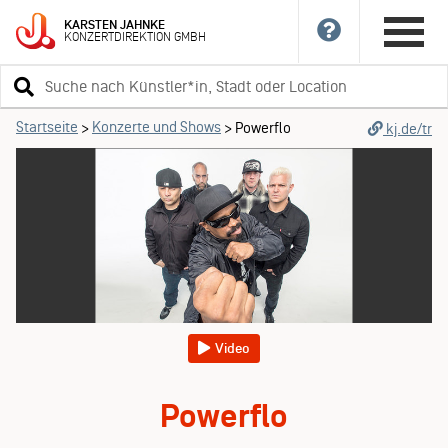
KARSTEN
JAHNKE
KONZERTDIREKTION
GMBH
Suchbegriff
eingeben
Startseite
Konzerte und Shows
>
>
Powerflo
kj.de/tr
Video
Powerflo