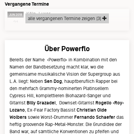
Vergangene Termine
Köln
Luxor
JUN 2018
alle vergangenen Termine zeigen (3)
Donnerstag, 21.06.18
21
Über Powerflo
Bereits der Name ›Powerflo‹ in Kombination mit den
Namen der Bandbesetzung macht klar, wo die
gemeinsame musikalische Vision der Supergroup aus
L.A. liegt: Neben
Sen Dog
, hauptberuflich Rapper bei
den mehrfach Grammy-nominerten Platinsellern
Cypress Hill, komplettieren Biohazard-Sänger und
Gitarrist
Billy Grazadei
, Downset-Gitarrist
Rogelio ›Roy‹
Lozano
, Ex-Fear Factory Bassist
Christian Olde
Wolbers
sowie Worst-Drummer
Fernando Schaefer
das
heftig groovende Rap-Metal-Monster. Die Grundidee der
Band war, auf sämtliche Konventionen zu pfeifen und