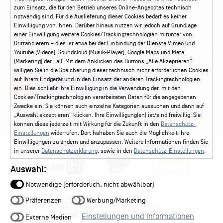
Service
zum Einsatz, die für den Betrieb unseres Online-Angebotes technisch
Kontakt
Leichte Sprache
FAQ / Hilfe
notwendig sind. Für die Auslieferung dieser Cookies bedarf es keiner
Ticketshop Hamburg
Gutscheine
Callback-Service
Einwilligung von Ihnen. Darüber hinaus nutzen wir jedoch auf Grundlage
einer Einwilligung weitere Cookies/Trackingtechnologien mitunter von
Ticketservice
040 - 413 22 60
Drittanbietern – dies ist etwa bei der Einbindung der Dienste Vimeo und
Youtube (Videos), Soundcloud (Musik-Player), Google Maps und Meta
(Marketing) der Fall. Mit dem Anklicken des Buttons „Alle Akzeptieren“
Social Media
willigen Sie in die Speicherung dieser technisch nicht erforderlichen Cookies
auf Ihrem Endgerät und in den Einsatz der anderen Trackingtechnologien
Instagram
Facebook
ein. Dies schließt Ihre Einwilligung in die Verwendung der, mit den
Cookies/Trackingtechnologien verarbeiteten Daten für die angegebenen
Zwecke ein. Sie können auch einzelne Kategorien aussuchen und dann auf
„Auswahl akzeptieren“ klicken. Ihre Einwilligung(en) ist/sind freiwillig. Sie
können diese jederzeit mit Wirkung für die Zukunft in den
Datenschutz-
Einstellungen
widerrufen. Dort hahaben Sie auch die Möglichkeit Ihre
Einwilligungen zu ändern und anzupassen. Weitere Informationen finden Sie
in unserer
Datenschutzerklärung
, sowie in den
Datenschutz-Einstellungen
.
Auswahl:
Notwendige (erforderlich, nicht abwählbar)
Präferenzen
Werbung/Marketing
Einstellungen und Informationen
Externe Medien