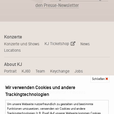
den Presse-Newsletter
Konzerte
KJ Ticketshop
Konzerte und Shows
News
Locations
About KJ
Portrait
KJ60
Team
Keychange
Jobs
Schließen
Medien & Branche
Wir verwenden Cookies und andere
Pressematerial – Festivals
Booking
Presse
Trackingtechnologien
Akkreditierungsformular – Festivals
Um unsere Webseite nutzerfreundlich zu gestalten und bestimmte
Funktionen umzusetzen, verwenden wir Cookies und andere
Trackingtechnologien (z.B. Pixel).Auf unserer Webseite kommen Cookies