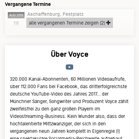
Vergangene Termine
Aschaffenburg
Festplatz
AUG 2019
Sonntag, 18.08.19
alle vergangenen Termine zeigen (2)
18
›One Race… Human!‹ Festival
Über Voyce
320.000 Kanal-Abonnenten, 60 Millionen Videoaufrufe,
über 112.000 Fans bei Facebook, das dritterfolgreichste
deutsche YouTube-Video des Jahres 2017... der
Münchner Sänger, Songwriter und Produzent Voyce zählt
zweifelsfrei zu den ganz großen Playern im
Videostreaming-Business. Kein Wunder also, dass der
hochtalentierte Mittzwanziger, der sich in den
vergangenen neun Jahren komplett in Eigenregie (!)
eine spektakuläre Socialmedia-Reichweite aufgebaut