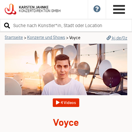
KARSTEN
JAHNKE
KONZERTDIREKTION
GMBH
Suchbegriff
eingeben
Startseite
Konzerte und Shows
>
>
Voyce
kj.de/Oz
4 Videos
Voyce