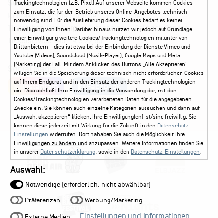
Service
Trackingtechnologien (z.B. Pixel).Auf unserer Webseite kommen Cookies
zum Einsatz, die für den Betrieb unseres Online-Angebotes technisch
Kontakt
Leichte Sprache
FAQ / Hilfe
notwendig sind. Für die Auslieferung dieser Cookies bedarf es keiner
Ticketshop Hamburg
Gutscheine
Callback-Service
Einwilligung von Ihnen. Darüber hinaus nutzen wir jedoch auf Grundlage
einer Einwilligung weitere Cookies/Trackingtechnologien mitunter von
Ticketservice
040 - 413 22 60
Drittanbietern – dies ist etwa bei der Einbindung der Dienste Vimeo und
Youtube (Videos), Soundcloud (Musik-Player), Google Maps und Meta
(Marketing) der Fall. Mit dem Anklicken des Buttons „Alle Akzeptieren“
Social Media
willigen Sie in die Speicherung dieser technisch nicht erforderlichen Cookies
auf Ihrem Endgerät und in den Einsatz der anderen Trackingtechnologien
Instagram
Facebook
ein. Dies schließt Ihre Einwilligung in die Verwendung der, mit den
Cookies/Trackingtechnologien verarbeiteten Daten für die angegebenen
Zwecke ein. Sie können auch einzelne Kategorien aussuchen und dann auf
„Auswahl akzeptieren“ klicken. Ihre Einwilligung(en) ist/sind freiwillig. Sie
können diese jederzeit mit Wirkung für die Zukunft in den
Datenschutz-
Einstellungen
widerrufen. Dort hahaben Sie auch die Möglichkeit Ihre
Einwilligungen zu ändern und anzupassen. Weitere Informationen finden Sie
in unserer
Datenschutzerklärung
, sowie in den
Datenschutz-Einstellungen
.
Auswahl:
Notwendige (erforderlich, nicht abwählbar)
Präferenzen
Werbung/Marketing
Einstellungen und Informationen
Externe Medien