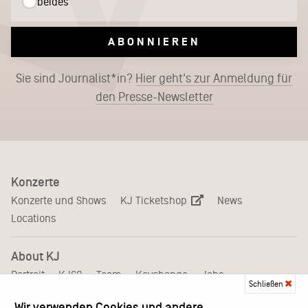
beides
ABONNIEREN
Sie sind Journalist*in?
Hier geht's zur Anmeldung für
den Presse-Newsletter
Konzerte
KJ Ticketshop
Konzerte und Shows
News
Locations
About KJ
Portrait
KJ60
Team
Keychange
Jobs
Schließen
Wir verwenden Cookies und andere