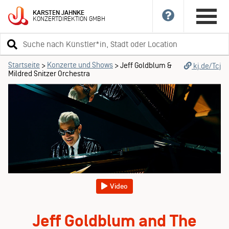
KARSTEN
JAHNKE
KONZERTDIREKTION
GMBH
Suchbegriff
eingeben
Startseite
Konzerte und Shows
>
>
Jeff Goldblum &
kj.de/Tcj
Mildred Snitzer Orchestra
Video
Jeff Goldblum and The