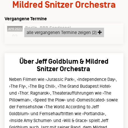
Mildred Snitzer Orchestra
Vergangene Termine
Berlin
RBB Sendesaal
APR 2023
alle vergangenen Termine zeigen (2)
Montag, 03.04.23
03
Über Jeff Goldblum & Mildred
Snitzer Orchestra
Neben Filmen wie ›Jurassic Park‹, ›Independence Day‹,
›The Fly‹, ›The Big Chill‹, ›The Grand Budapest Hotel‹
und ›Thor: Ragnarok‹, Theateraufführungen wie ›The
Pillowman‹, ›Speed the Plow‹ und ›Domesticated‹ sowie
der Fernsehshow ›The World According to Jeff
Goldblum‹ und Fernsehauftritten wie ›Portlandia‹,
›Inside Amy Schumer‹ und ›Will & Grace‹ spielt Jeff
Goldblum auch Jazz mit seiner Band, dem Mildred