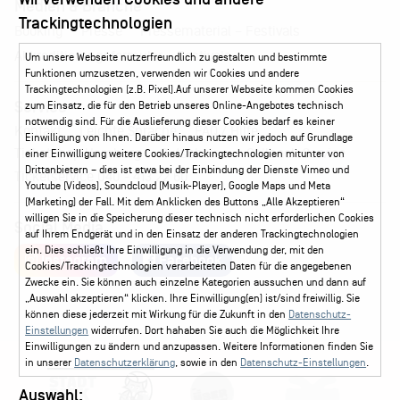
Medien & Branche
Trackingtechnologien
Pressematerial – Festivals
Booking
Presse
Akkreditierungsformular – Festivals
Um unsere Webseite nutzerfreundlich zu gestalten und bestimmte
Funktionen umzusetzen, verwenden wir Cookies und andere
Trackingtechnologien (z.B. Pixel).Auf unserer Webseite kommen Cookies
Service
zum Einsatz, die für den Betrieb unseres Online-Angebotes technisch
notwendig sind. Für die Auslieferung dieser Cookies bedarf es keiner
Kontakt
Leichte Sprache
FAQ / Hilfe
Einwilligung von Ihnen. Darüber hinaus nutzen wir jedoch auf Grundlage
Ticketshop Hamburg
Gutscheine
Callback-Service
einer Einwilligung weitere Cookies/Trackingtechnologien mitunter von
Drittanbietern – dies ist etwa bei der Einbindung der Dienste Vimeo und
Ticketservice
040 - 413 22 60
Youtube (Videos), Soundcloud (Musik-Player), Google Maps und Meta
(Marketing) der Fall. Mit dem Anklicken des Buttons „Alle Akzeptieren“
willigen Sie in die Speicherung dieser technisch nicht erforderlichen Cookies
Social Media
auf Ihrem Endgerät und in den Einsatz der anderen Trackingtechnologien
ein. Dies schließt Ihre Einwilligung in die Verwendung der, mit den
Instagram
Facebook
Cookies/Trackingtechnologien verarbeiteten Daten für die angegebenen
Zwecke ein. Sie können auch einzelne Kategorien aussuchen und dann auf
„Auswahl akzeptieren“ klicken. Ihre Einwilligung(en) ist/sind freiwillig. Sie
können diese jederzeit mit Wirkung für die Zukunft in den
Datenschutz-
Einstellungen
widerrufen. Dort hahaben Sie auch die Möglichkeit Ihre
Einwilligungen zu ändern und anzupassen. Weitere Informationen finden Sie
in unserer
Datenschutzerklärung
, sowie in den
Datenschutz-Einstellungen
.
Auswahl: