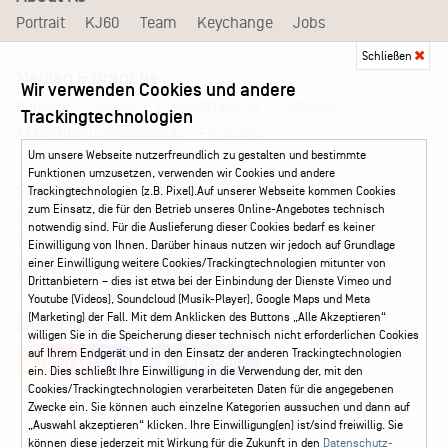
Portrait
KJ60
Team
Keychange
Jobs
Schließen
Medien & Branche
Wir verwenden Cookies und andere
Pressematerial – Festivals
Booking
Presse
Trackingtechnologien
Akkreditierungsformular – Festivals
Um unsere Webseite nutzerfreundlich zu gestalten und bestimmte
Funktionen umzusetzen, verwenden wir Cookies und andere
Service
Trackingtechnologien (z.B. Pixel).Auf unserer Webseite kommen Cookies
zum Einsatz, die für den Betrieb unseres Online-Angebotes technisch
Kontakt
Leichte Sprache
FAQ / Hilfe
notwendig sind. Für die Auslieferung dieser Cookies bedarf es keiner
Ticketshop Hamburg
Gutscheine
Callback-Service
Einwilligung von Ihnen. Darüber hinaus nutzen wir jedoch auf Grundlage
einer Einwilligung weitere Cookies/Trackingtechnologien mitunter von
Ticketservice
040 - 413 22 60
Drittanbietern – dies ist etwa bei der Einbindung der Dienste Vimeo und
Youtube (Videos), Soundcloud (Musik-Player), Google Maps und Meta
(Marketing) der Fall. Mit dem Anklicken des Buttons „Alle Akzeptieren“
Social Media
willigen Sie in die Speicherung dieser technisch nicht erforderlichen Cookies
auf Ihrem Endgerät und in den Einsatz der anderen Trackingtechnologien
Instagram
Facebook
ein. Dies schließt Ihre Einwilligung in die Verwendung der, mit den
Cookies/Trackingtechnologien verarbeiteten Daten für die angegebenen
Zwecke ein. Sie können auch einzelne Kategorien aussuchen und dann auf
„Auswahl akzeptieren“ klicken. Ihre Einwilligung(en) ist/sind freiwillig. Sie
können diese jederzeit mit Wirkung für die Zukunft in den
Datenschutz-