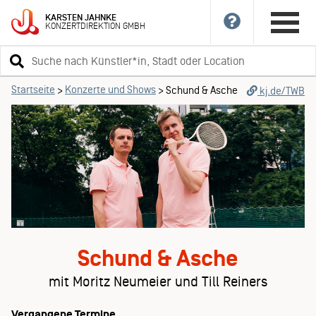
KARSTEN
JAHNKE
KONZERTDIREKTION
GMBH
Suchbegriff
eingeben
Startseite
Konzerte und Shows
>
>
Schund & Asche
kj.de/TWB
Schund & Asche
mit Moritz Neumeier und Till Reiners
Vergangene Termine