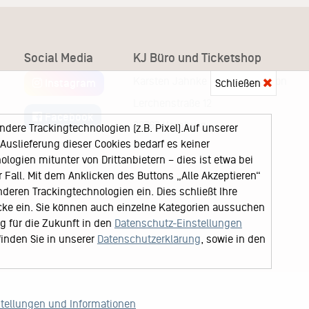
Social Media
KJ Büro und Ticketshop
Karsten Jahnke Konzertdirektion
Instagram
Schließen
Lerchenstraße 12
Facebook
22767 Hamburg
ere Trackingtechnologien (z.B. Pixel).Auf unserer
uslieferung dieser Cookies bedarf es keiner
logien mitunter von Drittanbietern – dies ist etwa bei
Fall. Mit dem Anklicken des Buttons „Alle Akzeptieren“
nderen Trackingtechnologien ein. Dies schließt Ihre
cke ein. Sie können auch einzelne Kategorien aussuchen
ng für die Zukunft in den
Datenschutz-Einstellungen
finden Sie in unserer
Datenschutzerklärung
, sowie in den
stellungen und Informationen