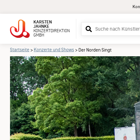
Kon
KARSTEN
Suchbegriff
JAHNKE
KONZERTDIREKTION
eingeben
GMBH
Startseite
Konzerte und Shows
>
>
Der Norden Singt