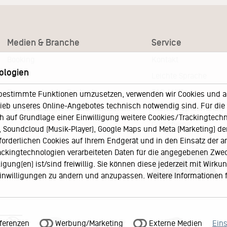
Medien & Branche
Service
Booking
Kontakt
ologien
Presse
Leichte Sprache
Pressematerial – Festivals
FAQ / Hilfe
bestimmte Funktionen umzusetzen, verwenden wir Cookies und and
eb unseres Online-Angebotes technisch notwendig sind. Für die A
Akkreditierungsformular – Festivals
Ticketshop Hamburg
h auf Grundlage einer Einwilligung weitere Cookies/Trackingtechno
Gutscheine
Soundcloud (Musik-Player), Google Maps und Meta (Marketing) der 
Callback-Service
rforderlichen Cookies auf Ihrem Endgerät und in den Einsatz der a
rackingtechnologien verarbeiteten Daten für die angegebenen Zwe
Ticketservice
gung(en) ist/sind freiwillig. Sie können diese jederzeit mit Wirku
040 - 413 22 60
 Einwilligungen zu ändern und anzupassen. Weitere Informationen 
ferenzen
Werbung/Marketing
Externe Medien
Ein