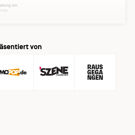
taltung von
Singt
 Alle
äsentiert von