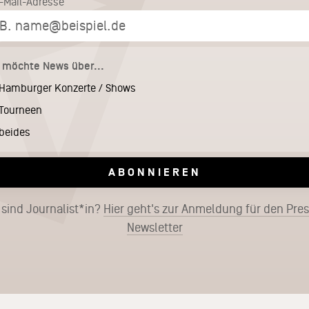
E-Mail-Adresse
h möchte News über...
Hamburger Konzerte / Shows
Tourneen
beides
ABONNIEREN
 sind Journalist*in?
Hier geht's zur Anmeldung für den Pre
Newsletter