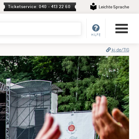
Ticketservice: 040 - 413 22 60
Leichte Sprache
HILFE
kj.de/TIG