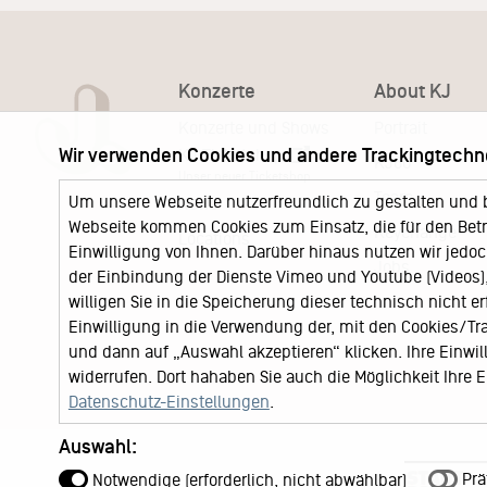
Konzerte
About KJ
Konzerte und Shows
Portrait
Wir verwenden Cookies und andere Trackingtechn
KJ Ticketshop
KJ60
Unser neuer Ticketshop
Team
Um unsere Webseite nutzerfreundlich zu gestalten und 
News
Webseite kommen Cookies zum Einsatz, die für den Betri
Keychange
Locations
Einwilligung von Ihnen. Darüber hinaus nutzen wir jedoc
Jobs
der Einbindung der Dienste Vimeo und Youtube (Videos), 
willigen Sie in die Speicherung dieser technisch nicht e
Einwilligung in die Verwendung der, mit den Cookies/T
und dann auf „Auswahl akzeptieren“ klicken. Ihre Einwilli
widerrufen. Dort hahaben Sie auch die Möglichkeit Ihre
Datenschutz-Einstellungen
.
Auswahl:
Prä
Notwendige (erforderlich, nicht abwählbar)