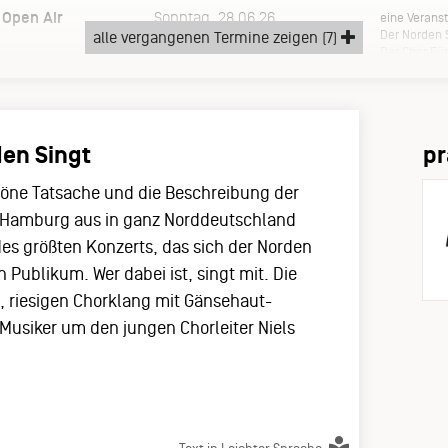
 Open Air
Sonntag, 28.06.26
eine Verans
Der Norden 
alle vergangenen Termine zeigen (7)
Der Chor Für
en Singt
pr
chöne Tatsache und die Beschreibung der
n Hamburg aus in ganz Norddeutschland
des größten Konzerts, das sich der Norden
n Publikum. Wer dabei ist, singt mit. Die
 riesigen Chorklang mit Gänsehaut-
Musiker um den jungen Chorleiter Niels