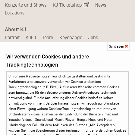
KJ Ticketshop
Konzerte und Shows
News
Locations
About KJ
Portrait
KJ60
Team
Keychange
Jobs
Schließen
Medien & Branche
Wir verwenden Cookies und andere
Pressematerial – Festivals
Booking
Presse
Trackingtechnologien
Akkreditierungsformular – Festivals
Um unsere Webseite nutzerfreundlich zu gestalten und bestimmte
Funktionen umzusetzen, verwenden wir Cookies und andere
Trackingtechnologien (z.B. Pixel).Auf unserer Webseite kommen Cookies
Service
zum Einsatz, die für den Betrieb unseres Online-Angebotes technisch
Kontakt
Leichte Sprache
FAQ / Hilfe
notwendig sind. Für die Auslieferung dieser Cookies bedarf es keiner
Ticketshop Hamburg
Gutscheine
Callback-Service
Einwilligung von Ihnen. Darüber hinaus nutzen wir jedoch auf Grundlage
einer Einwilligung weitere Cookies/Trackingtechnologien mitunter von
Ticketservice
040 - 413 22 60
Drittanbietern – dies ist etwa bei der Einbindung der Dienste Vimeo und
Youtube (Videos), Soundcloud (Musik-Player), Google Maps und Meta
(Marketing) der Fall. Mit dem Anklicken des Buttons „Alle Akzeptieren“
Social Media
willigen Sie in die Speicherung dieser technisch nicht erforderlichen Cookies