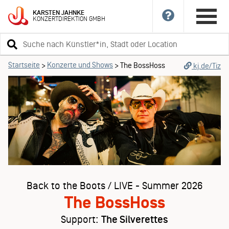
KARSTEN
JAHNKE
KONZERTDIREKTION
GMBH
Suchbegriff
eingeben
Startseite
Konzerte und Shows
>
>
The BossHoss
kj.de/Tiz
Back to the Boots / LIVE - Summer 2026
The BossHoss
Support:
The Silverettes