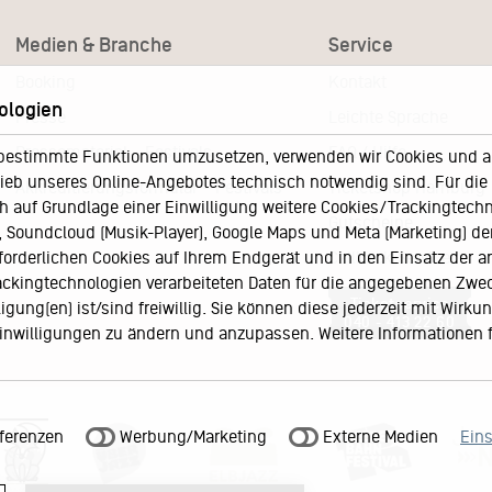
Medien & Branche
Service
Booking
Kontakt
ologien
Presse
Leichte Sprache
Pressematerial – Festivals
FAQ / Hilfe
bestimmte Funktionen umzusetzen, verwenden wir Cookies und and
eb unseres Online-Angebotes technisch notwendig sind. Für die A
Akkreditierungsformular – Festivals
Ticketshop Hamburg
h auf Grundlage einer Einwilligung weitere Cookies/Trackingtechno
Gutscheine
Soundcloud (Musik-Player), Google Maps und Meta (Marketing) der 
Callback-Service
rforderlichen Cookies auf Ihrem Endgerät und in den Einsatz der a
rackingtechnologien verarbeiteten Daten für die angegebenen Zwe
Ticketservice
gung(en) ist/sind freiwillig. Sie können diese jederzeit mit Wirku
040 - 413 22 60
 Einwilligungen zu ändern und anzupassen. Weitere Informationen 
ferenzen
Werbung/Marketing
Externe Medien
Ein