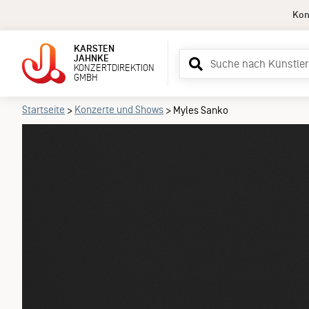
Kon
KARSTEN
Suchbegriff
JAHNKE
KONZERTDIREKTION
eingeben
GMBH
Startseite
Konzerte und Shows
>
>
Myles Sanko