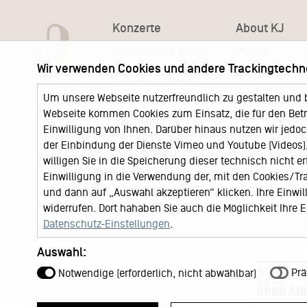
Konzerte
About KJ
Konzerte und Shows
Portrait
Wir verwenden Cookies und andere Trackingtechn
KJ Ticketshop
KJ60
Unser neuer Ticketshop
Team
Um unsere Webseite nutzerfreundlich zu gestalten und 
News
Webseite kommen Cookies zum Einsatz, die für den Betri
Keychange
Locations
Einwilligung von Ihnen. Darüber hinaus nutzen wir jedoc
Jobs
der Einbindung der Dienste Vimeo und Youtube (Videos), 
willigen Sie in die Speicherung dieser technisch nicht e
Einwilligung in die Verwendung der, mit den Cookies/T
und dann auf „Auswahl akzeptieren“ klicken. Ihre Einwilli
widerrufen. Dort hahaben Sie auch die Möglichkeit Ihre
Datenschutz-Einstellungen
.
Auswahl:
Prä
Notwendige (erforderlich, nicht abwählbar)