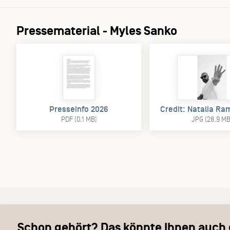
Pressematerial - Myles Sanko
Presseinfo 2026
Credit: Natalia R
PDF (0.1 MB)
JPG (28.9 MB
Schon gehört? Das könnte Ihnen auch g