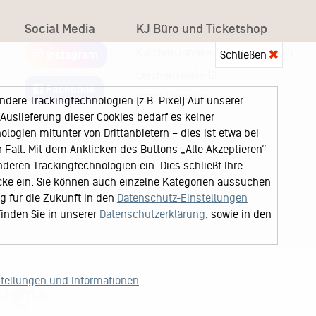
Social Media
KJ Büro und Ticketshop
Karsten Jahnke Konzertdirektion
Instagram
Schließen
Lerchenstraße 12
Facebook
22767 Hamburg
ere Trackingtechnologien (z.B. Pixel).Auf unserer
uslieferung dieser Cookies bedarf es keiner
logien mitunter von Drittanbietern – dies ist etwa bei
Fall. Mit dem Anklicken des Buttons „Alle Akzeptieren“
nderen Trackingtechnologien ein. Dies schließt Ihre
cke ein. Sie können auch einzelne Kategorien aussuchen
ng für die Zukunft in den
Datenschutz-Einstellungen
finden Sie in unserer
Datenschutzerklärung
, sowie in den
stellungen und Informationen