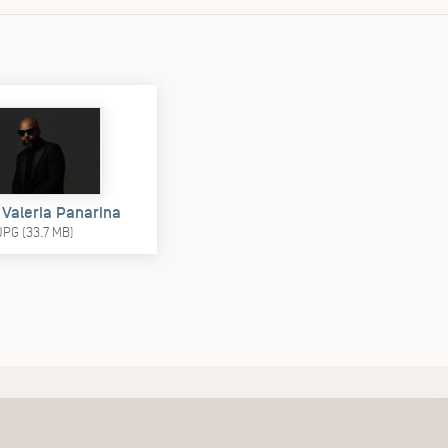
 Valeria Panarina
JPG (33.7 MB)