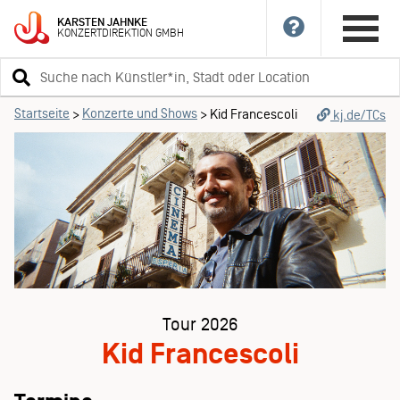
KARSTEN
JAHNKE
KONZERTDIREKTION
GMBH
Suchbegriff
eingeben
Startseite
Konzerte und Shows
>
>
Kid Francescoli
kj.de/TCs
Tour 2026
Kid Francescoli