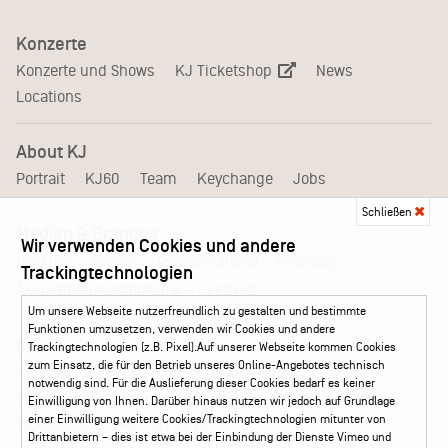
Konzerte
KJ Ticketshop
Konzerte und Shows
News
Locations
About KJ
Portrait
KJ60
Team
Keychange
Jobs
Schließen
Medien & Branche
Wir verwenden Cookies und andere
Pressematerial – Festivals
Booking
Presse
Trackingtechnologien
Akkreditierungsformular – Festivals
Um unsere Webseite nutzerfreundlich zu gestalten und bestimmte
Funktionen umzusetzen, verwenden wir Cookies und andere
Service
Trackingtechnologien (z.B. Pixel).Auf unserer Webseite kommen Cookies
zum Einsatz, die für den Betrieb unseres Online-Angebotes technisch
Kontakt
Leichte Sprache
FAQ / Hilfe
notwendig sind. Für die Auslieferung dieser Cookies bedarf es keiner
Ticketshop Hamburg
Gutscheine
Callback-Service
Einwilligung von Ihnen. Darüber hinaus nutzen wir jedoch auf Grundlage
einer Einwilligung weitere Cookies/Trackingtechnologien mitunter von
Ticketservice
040 - 413 22 60
Drittanbietern – dies ist etwa bei der Einbindung der Dienste Vimeo und