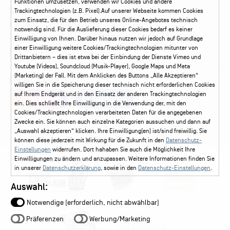
Funktionen umzusetzen, verwenden wir Cookies und andere
Service
Trackingtechnologien (z.B. Pixel).Auf unserer Webseite kommen Cookies
zum Einsatz, die für den Betrieb unseres Online-Angebotes technisch
Kontakt
Leichte Sprache
FAQ / Hilfe
notwendig sind. Für die Auslieferung dieser Cookies bedarf es keiner
Ticketshop Hamburg
Gutscheine
Callback-Service
Einwilligung von Ihnen. Darüber hinaus nutzen wir jedoch auf Grundlage
einer Einwilligung weitere Cookies/Trackingtechnologien mitunter von
Ticketservice
040 - 413 22 60
Drittanbietern – dies ist etwa bei der Einbindung der Dienste Vimeo und
Youtube (Videos), Soundcloud (Musik-Player), Google Maps und Meta
(Marketing) der Fall. Mit dem Anklicken des Buttons „Alle Akzeptieren“
Social Media
willigen Sie in die Speicherung dieser technisch nicht erforderlichen Cookies
auf Ihrem Endgerät und in den Einsatz der anderen Trackingtechnologien
Instagram
Facebook
ein. Dies schließt Ihre Einwilligung in die Verwendung der, mit den
Cookies/Trackingtechnologien verarbeiteten Daten für die angegebenen
Zwecke ein. Sie können auch einzelne Kategorien aussuchen und dann auf
„Auswahl akzeptieren“ klicken. Ihre Einwilligung(en) ist/sind freiwillig. Sie
können diese jederzeit mit Wirkung für die Zukunft in den
Datenschutz-
Einstellungen
widerrufen. Dort hahaben Sie auch die Möglichkeit Ihre
Einwilligungen zu ändern und anzupassen. Weitere Informationen finden Sie
in unserer
Datenschutzerklärung
, sowie in den
Datenschutz-Einstellungen
.
Auswahl:
Notwendige (erforderlich, nicht abwählbar)
Präferenzen
Werbung/Marketing