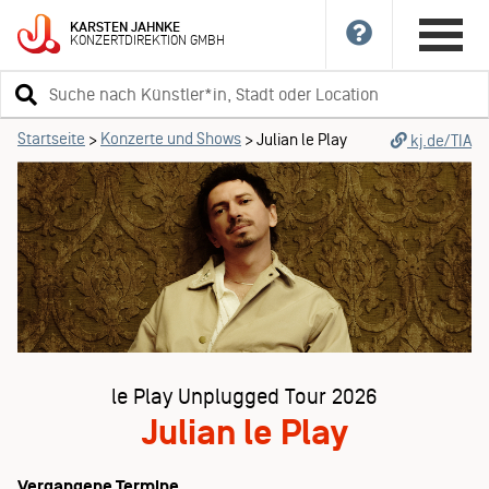
KARSTEN
JAHNKE
KONZERTDIREKTION
GMBH
Suchbegriff
eingeben
Startseite
Konzerte und Shows
>
>
Julian le Play
kj.de/TIA
le Play Unplugged Tour 2026
Julian le Play
Vergangene Termine