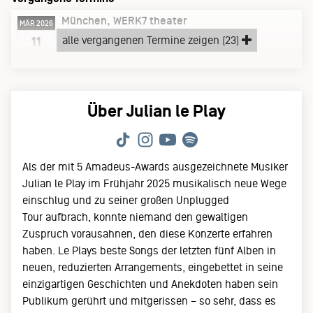
München
WERK7 theater
MÄR 2026
Mittwoch, 11.03.26
alle vergangenen Termine zeigen (23)
11
LE PLAY UNPLUGGED
Über Julian le Play
Als der mit 5 Amadeus-Awards ausgezeichnete Musiker
Julian le Play im Frühjahr 2025 musikalisch neue Wege
einschlug und zu seiner großen Unplugged
Tour aufbrach, konnte niemand den gewaltigen
Zuspruch vorausahnen, den diese Konzerte erfahren
haben. Le Plays beste Songs der letzten fünf Alben in
neuen, reduzierten Arrangements, eingebettet in seine
einzigartigen Geschichten und Anekdoten haben sein
Publikum gerührt und mitgerissen – so sehr, dass es