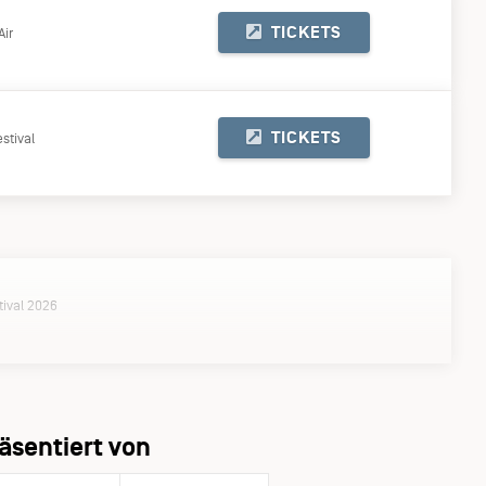
TICKETS
Air
TICKETS
stival
ival 2026
äsentiert von