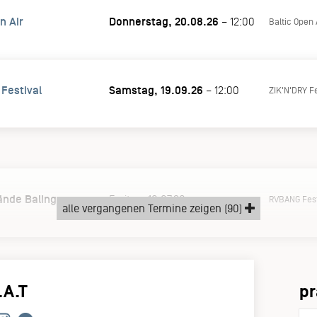
n Air
Donnerstag, 20.08.26
– 12:00
Baltic Open 
 Festival
Samstag, 19.09.26
– 12:00
ZIK'N'DRY Fe
ände Balingen
Freitag, 10.07.26
RVBANG Fest
alle vergangenen Termine zeigen (90)
.A.T
pr