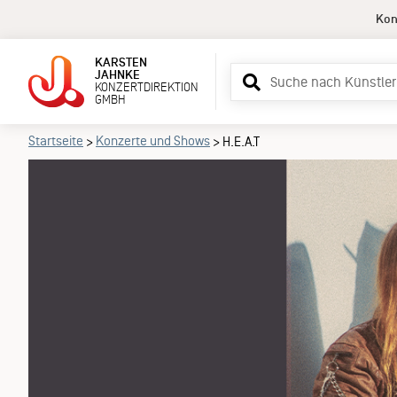
Kon
KARSTEN
Suchbegriff
JAHNKE
KONZERTDIREKTION
eingeben
GMBH
Startseite
Konzerte und Shows
>
>
H.E.A.T