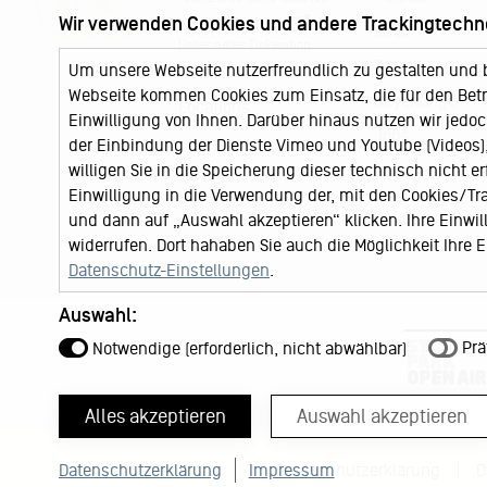
Wir verwenden Cookies und andere Trackingtechn
KJ Ticketshop
KJ60
Unser neuer Ticketshop
Team
Um unsere Webseite nutzerfreundlich zu gestalten und 
News
Webseite kommen Cookies zum Einsatz, die für den Betri
Keychange
Locations
Einwilligung von Ihnen. Darüber hinaus nutzen wir jedoc
Jobs
der Einbindung der Dienste Vimeo und Youtube (Videos), 
willigen Sie in die Speicherung dieser technisch nicht e
Einwilligung in die Verwendung der, mit den Cookies/T
und dann auf „Auswahl akzeptieren“ klicken. Ihre Einwilli
widerrufen. Dort hahaben Sie auch die Möglichkeit Ihre
Datenschutz-Einstellungen
.
Auswahl:
Prä
Notwendige (erforderlich, nicht abwählbar)
Alles akzeptieren
Auswahl akzeptieren
Datenschutzerklärung
Impressum
Datenschutzerklärung
D