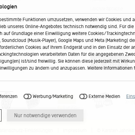
ologien
Presse
Leichte Sprache
Pressematerial – Festivals
FAQ / Hilfe
bestimmte Funktionen umzusetzen, verwenden wir Cookies und and
eb unseres Online-Angebotes technisch notwendig sind. Für die A
Akkreditierungsformular – Festivals
Ticketshop Hamburg
h auf Grundlage einer Einwilligung weitere Cookies/Trackingtechno
Gutscheine
Soundcloud (Musik-Player), Google Maps und Meta (Marketing) der 
Callback-Service
rforderlichen Cookies auf Ihrem Endgerät und in den Einsatz der a
rackingtechnologien verarbeiteten Daten für die angegebenen Zwe
Ticketservice
gung(en) ist/sind freiwillig. Sie können diese jederzeit mit Wirku
040 - 413 22 60
 Einwilligungen zu ändern und anzupassen. Weitere Informationen 
ferenzen
Werbung/Marketing
Externe Medien
Ein
Nur notwendige verwenden
atenschutz-Einstellungen
Impressum
© Karsten Jahnke 