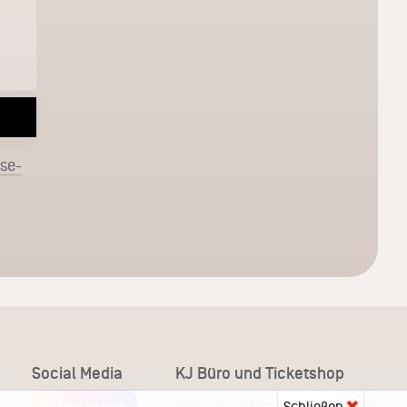
sse-
Social Media
KJ Büro und Ticketshop
Karsten Jahnke Konzertdirektion
Instagram
Schließen