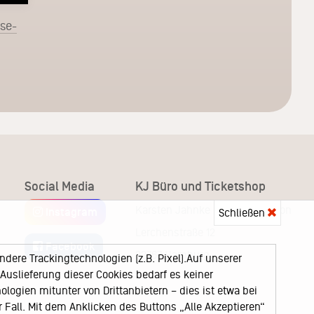
sse-
Social Media
KJ Büro und Ticketshop
Karsten Jahnke Konzertdirektion
Instagram
Schließen
Lerchenstraße 12
Facebook
22767 Hamburg
ere Trackingtechnologien (z.B. Pixel).Auf unserer
uslieferung dieser Cookies bedarf es keiner
logien mitunter von Drittanbietern – dies ist etwa bei
Fall. Mit dem Anklicken des Buttons „Alle Akzeptieren“