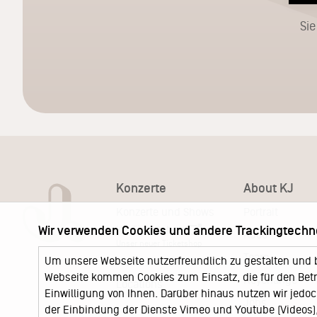
Sie
Konzerte
About KJ
Konzerte und Shows
Portrait
KJ Ticketshop
Wir verwenden Cookies und andere Trackingtechn
KJ60
Unser neuer Ticketshop
Team
Um unsere Webseite nutzerfreundlich zu gestalten und 
News
Webseite kommen Cookies zum Einsatz, die für den Betri
Keychange
Locations
Einwilligung von Ihnen. Darüber hinaus nutzen wir jedoc
Jobs
der Einbindung der Dienste Vimeo und Youtube (Videos), 