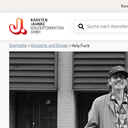
Kon
KARSTEN
Suchbegriff
JAHNKE
KONZERTDIREKTION
eingeben
GMBH
Startseite
Konzerte und Shows
>
>
Holy Fuck