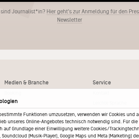
 sind Journalist*in?
Hier geht's zur Anmeldung für den Pre
Newsletter
Medien & Branche
Service
Booking
Kontakt
ologien
Presse
Leichte Sprache
Pressematerial – Festivals
FAQ / Hilfe
bestimmte Funktionen umzusetzen, verwenden wir Cookies und and
eb unseres Online-Angebotes technisch notwendig sind. Für die A
Akkreditierungsformular – Festivals
Ticketshop Hamburg
h auf Grundlage einer Einwilligung weitere Cookies/Trackingtechno
Gutscheine
Soundcloud (Musik-Player), Google Maps und Meta (Marketing) der 