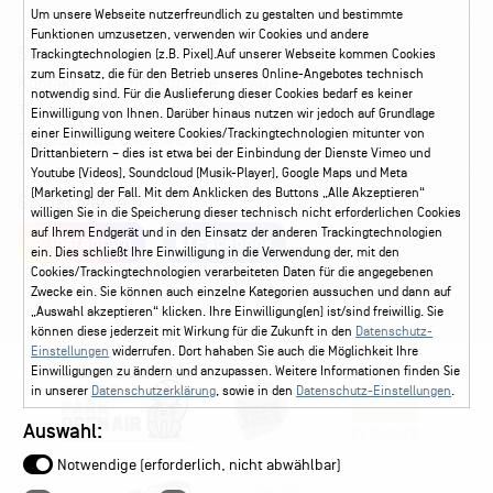
Um unsere Webseite nutzerfreundlich zu gestalten und bestimmte
Funktionen umzusetzen, verwenden wir Cookies und andere
Service
Trackingtechnologien (z.B. Pixel).Auf unserer Webseite kommen Cookies
zum Einsatz, die für den Betrieb unseres Online-Angebotes technisch
Kontakt
Leichte Sprache
FAQ / Hilfe
notwendig sind. Für die Auslieferung dieser Cookies bedarf es keiner
Ticketshop Hamburg
Gutscheine
Callback-Service
Einwilligung von Ihnen. Darüber hinaus nutzen wir jedoch auf Grundlage
einer Einwilligung weitere Cookies/Trackingtechnologien mitunter von
Ticketservice
040 - 413 22 60
Drittanbietern – dies ist etwa bei der Einbindung der Dienste Vimeo und
Youtube (Videos), Soundcloud (Musik-Player), Google Maps und Meta
(Marketing) der Fall. Mit dem Anklicken des Buttons „Alle Akzeptieren“
Social Media
willigen Sie in die Speicherung dieser technisch nicht erforderlichen Cookies
auf Ihrem Endgerät und in den Einsatz der anderen Trackingtechnologien
Instagram
Facebook
ein. Dies schließt Ihre Einwilligung in die Verwendung der, mit den
Cookies/Trackingtechnologien verarbeiteten Daten für die angegebenen
Zwecke ein. Sie können auch einzelne Kategorien aussuchen und dann auf
„Auswahl akzeptieren“ klicken. Ihre Einwilligung(en) ist/sind freiwillig. Sie
können diese jederzeit mit Wirkung für die Zukunft in den
Datenschutz-
Einstellungen
widerrufen. Dort hahaben Sie auch die Möglichkeit Ihre
Einwilligungen zu ändern und anzupassen. Weitere Informationen finden Sie
in unserer
Datenschutzerklärung
, sowie in den
Datenschutz-Einstellungen
.
Auswahl:
Notwendige (erforderlich, nicht abwählbar)