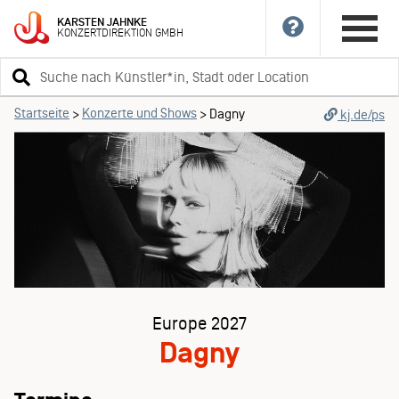
KARSTEN
JAHNKE
KONZERTDIREKTION
GMBH
Suchbegriff
eingeben
Startseite
Konzerte und Shows
>
>
Dagny
kj.de/ps
Europe 2027
Dagny