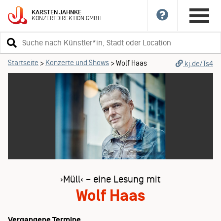
KARSTEN
JAHNKE
KONZERTDIREKTION
GMBH
Suchbegriff
eingeben
Startseite
Konzerte und Shows
>
>
Wolf Haas
kj.de/Ts4
›Müll‹ – eine Lesung mit
Wolf Haas
Vergangene Termine