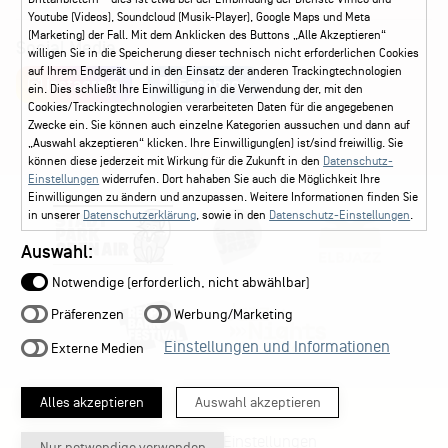
Youtube (Videos), Soundcloud (Musik-Player), Google Maps und Meta
(Marketing) der Fall. Mit dem Anklicken des Buttons „Alle Akzeptieren“
Social Media
willigen Sie in die Speicherung dieser technisch nicht erforderlichen Cookies
auf Ihrem Endgerät und in den Einsatz der anderen Trackingtechnologien
Instagram
Facebook
ein. Dies schließt Ihre Einwilligung in die Verwendung der, mit den
Cookies/Trackingtechnologien verarbeiteten Daten für die angegebenen
Zwecke ein. Sie können auch einzelne Kategorien aussuchen und dann auf
„Auswahl akzeptieren“ klicken. Ihre Einwilligung(en) ist/sind freiwillig. Sie
können diese jederzeit mit Wirkung für die Zukunft in den
Datenschutz-
Einstellungen
widerrufen. Dort hahaben Sie auch die Möglichkeit Ihre
Einwilligungen zu ändern und anzupassen. Weitere Informationen finden Sie
in unserer
Datenschutzerklärung
, sowie in den
Datenschutz-Einstellungen
.
Auswahl:
Notwendige (erforderlich, nicht abwählbar)
Präferenzen
Werbung/Marketing
Einstellungen und Informationen
Externe Medien
Alles akzeptieren
Auswahl akzeptieren
Datenschutz-Einstellungen
Nur notwendige verwenden