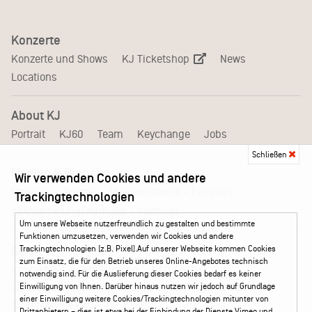
Konzerte
KJ Ticketshop
Konzerte und Shows
News
Locations
About KJ
Portrait
KJ60
Team
Keychange
Jobs
Schließen
Medien & Branche
Wir verwenden Cookies und andere
Pressematerial – Festivals
Booking
Presse
Trackingtechnologien
Akkreditierungsformular – Festivals
Um unsere Webseite nutzerfreundlich zu gestalten und bestimmte
Funktionen umzusetzen, verwenden wir Cookies und andere
Trackingtechnologien (z.B. Pixel).Auf unserer Webseite kommen Cookies
Service
zum Einsatz, die für den Betrieb unseres Online-Angebotes technisch
Kontakt
Leichte Sprache
FAQ / Hilfe
notwendig sind. Für die Auslieferung dieser Cookies bedarf es keiner
Ticketshop Hamburg
Gutscheine
Callback-Service
Einwilligung von Ihnen. Darüber hinaus nutzen wir jedoch auf Grundlage
einer Einwilligung weitere Cookies/Trackingtechnologien mitunter von
Ticketservice
040 - 413 22 60
Drittanbietern – dies ist etwa bei der Einbindung der Dienste Vimeo und