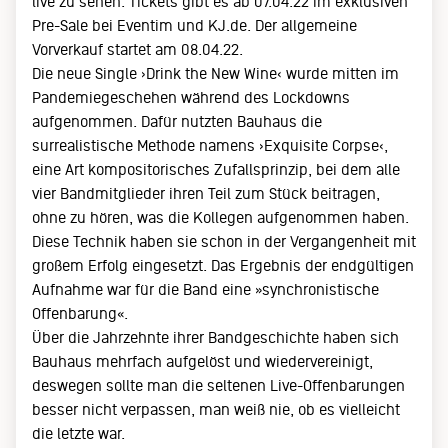
live zu sehen. Tickets gibt es ab 07.04.22 im exklusiven
Pre-Sale bei Eventim und KJ.de. Der allgemeine
Vorverkauf startet am 08.04.22.
Die neue Single ›Drink the New Wine‹ wurde mitten im
Pandemiegeschehen während des Lockdowns
aufgenommen. Dafür nutzten Bauhaus die
surrealistische Methode namens ›Exquisite Corpse‹,
eine Art kompositorisches Zufallsprinzip, bei dem alle
vier Bandmitglieder ihren Teil zum Stück beitragen,
ohne zu hören, was die Kollegen aufgenommen haben.
Diese Technik haben sie schon in der Vergangenheit mit
großem Erfolg eingesetzt. Das Ergebnis der endgültigen
Aufnahme war für die Band eine »synchronistische
Offenbarung«.
Über die Jahrzehnte ihrer Bandgeschichte haben sich
Bauhaus mehrfach aufgelöst und wiedervereinigt,
deswegen sollte man die seltenen Live-Offenbarungen
besser nicht verpassen, man weiß nie, ob es vielleicht
die letzte war.