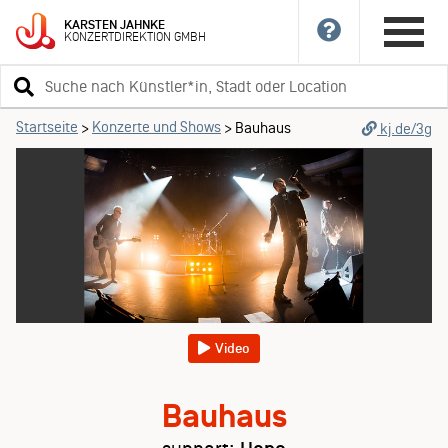
KARSTEN
JAHNKE
KONZERTDIREKTION
GMBH
Suchbegriff
eingeben
Startseite
Konzerte und Shows
>
>
Bauhaus
kj.de/3g
Video
Bauhaus