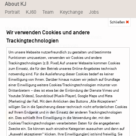
About KJ
Portrait
KJ60
Team
Keychange
Jobs
Schließen
Medien & Branche
Wir verwenden Cookies und andere
Pressematerial – Festivals
Booking
Presse
Trackingtechnologien
Akkreditierungsformular – Festivals
Um unsere Webseite nutzerfreundlich zu gestalten und bestimmte
Funktionen umzusetzen, verwenden wir Cookies und andere
Service
Trackingtechnologien (z.B. Pixel).Auf unserer Webseite kommen Cookies
zum Einsatz, die für den Betrieb unseres Online-Angebotes technisch
Kontakt
Leichte Sprache
FAQ / Hilfe
notwendig sind. Für die Auslieferung dieser Cookies bedarf es keiner
Ticketshop Hamburg
Gutscheine
Callback-Service
Einwilligung von Ihnen. Darüber hinaus nutzen wir jedoch auf Grundlage
einer Einwilligung weitere Cookies/Trackingtechnologien mitunter von
Ticketservice
040 - 413 22 60
Drittanbietern – dies ist etwa bei der Einbindung der Dienste Vimeo und
Youtube (Videos), Soundcloud (Musik-Player), Google Maps und Meta
(Marketing) der Fall. Mit dem Anklicken des Buttons „Alle Akzeptieren“
Social Media
willigen Sie in die Speicherung dieser technisch nicht erforderlichen Cookies
auf Ihrem Endgerät und in den Einsatz der anderen Trackingtechnologien
Instagram
Facebook
ein. Dies schließt Ihre Einwilligung in die Verwendung der, mit den
Cookies/Trackingtechnologien verarbeiteten Daten für die angegebenen
Zwecke ein. Sie können auch einzelne Kategorien aussuchen und dann auf
„Auswahl akzeptieren“ klicken. Ihre Einwilligung(en) ist/sind freiwillig. Sie