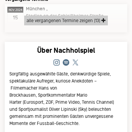
München
NOV 2024
Stadion an der Schleißheimer Straße
15
alle vergangenen Termine zeigen (13)
Freitag, 15.11.24
Über Nachholspiel
Sorgfältig ausgewählte Gäste, denkwürdige Spiele,
spektakuläre Aufreger, kuriose Anekdoten –
Filmemacher Hans von
Brockhausen, Sportkommentator Mario
Harter (Eurosport, ZDF, Prime Video, Tennis Channel)
und Sportjournalist Oliver Lipinski (Sky) beleuchten
gemeinsam mit prominenten Gästen unvergessene
Momente der Fussball-Geschichte.