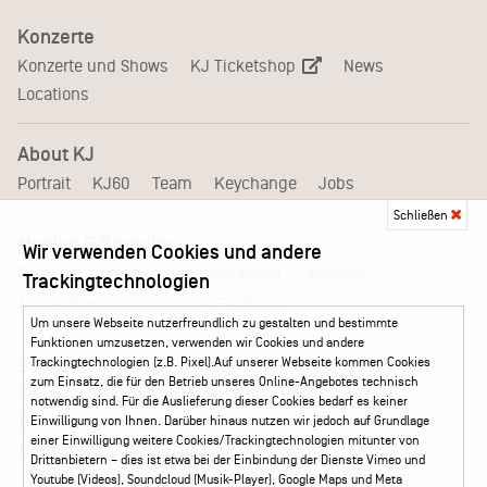
Konzerte
KJ Ticketshop
Konzerte und Shows
News
Locations
About KJ
Portrait
KJ60
Team
Keychange
Jobs
Schließen
Medien & Branche
Wir verwenden Cookies und andere
Pressematerial – Festivals
Booking
Presse
Trackingtechnologien
Akkreditierungsformular – Festivals
Um unsere Webseite nutzerfreundlich zu gestalten und bestimmte
Funktionen umzusetzen, verwenden wir Cookies und andere
Trackingtechnologien (z.B. Pixel).Auf unserer Webseite kommen Cookies
Service
zum Einsatz, die für den Betrieb unseres Online-Angebotes technisch
Kontakt
Leichte Sprache
FAQ / Hilfe
notwendig sind. Für die Auslieferung dieser Cookies bedarf es keiner
Ticketshop Hamburg
Gutscheine
Callback-Service
Einwilligung von Ihnen. Darüber hinaus nutzen wir jedoch auf Grundlage
einer Einwilligung weitere Cookies/Trackingtechnologien mitunter von
Ticketservice
040 - 413 22 60
Drittanbietern – dies ist etwa bei der Einbindung der Dienste Vimeo und
Youtube (Videos), Soundcloud (Musik-Player), Google Maps und Meta