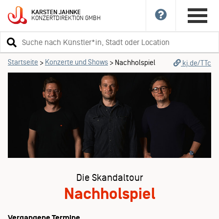
KARSTEN
JAHNKE
KONZERTDIREKTION
GMBH
Suchbegriff
eingeben
Startseite
Konzerte und Shows
>
>
Nachholspiel
kj.de/TTc
Die Skandaltour
Nachholspiel
Vergangene Termine