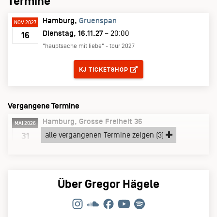
Termine
Hamburg
Gruenspan
NOV 2027
Dienstag, 16.11.27
– 20:00
16
"hauptsache mit liebe" - tour 2027
TICKETS
KJ TICKETSHOP
Vergangene Termine
Hamburg
Grosse Freiheit 36
MAI 2026
Sonntag, 31.05.26
alle vergangenen Termine zeigen (3)
31
TOUR, WAS DU NICHT LASSEN KANNST
Über Gregor Hägele