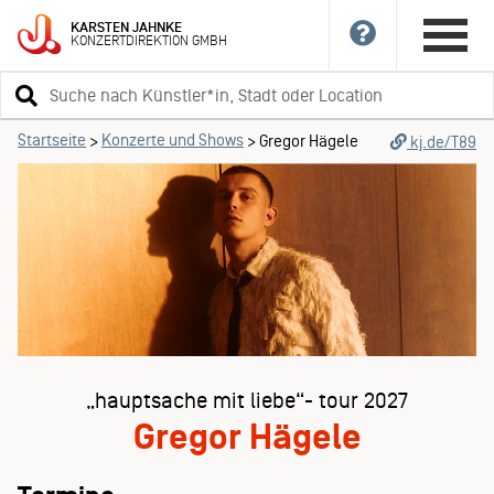
KARSTEN
JAHNKE
KONZERTDIREKTION
GMBH
Suchbegriff
eingeben
Startseite
Konzerte und Shows
>
>
Gregor Hägele
kj.de/T89
„hauptsache mit liebe“- tour 2027
Gregor Hägele