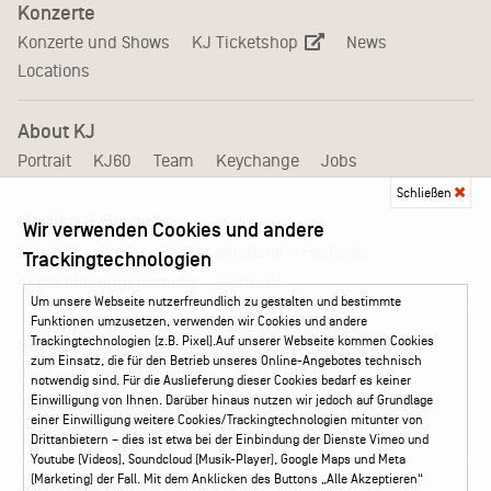
Konzerte
KJ Ticketshop
Konzerte und Shows
News
Locations
About KJ
Portrait
KJ60
Team
Keychange
Jobs
Schließen
Medien & Branche
Wir verwenden Cookies und andere
Pressematerial – Festivals
Booking
Presse
Trackingtechnologien
Akkreditierungsformular – Festivals
Um unsere Webseite nutzerfreundlich zu gestalten und bestimmte
Funktionen umzusetzen, verwenden wir Cookies und andere
Trackingtechnologien (z.B. Pixel).Auf unserer Webseite kommen Cookies
Service
zum Einsatz, die für den Betrieb unseres Online-Angebotes technisch
Kontakt
Leichte Sprache
FAQ / Hilfe
notwendig sind. Für die Auslieferung dieser Cookies bedarf es keiner
Ticketshop Hamburg
Gutscheine
Callback-Service
Einwilligung von Ihnen. Darüber hinaus nutzen wir jedoch auf Grundlage
einer Einwilligung weitere Cookies/Trackingtechnologien mitunter von
Ticketservice
040 - 413 22 60
Drittanbietern – dies ist etwa bei der Einbindung der Dienste Vimeo und
Youtube (Videos), Soundcloud (Musik-Player), Google Maps und Meta
(Marketing) der Fall. Mit dem Anklicken des Buttons „Alle Akzeptieren“