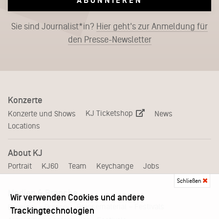
ABONNIEREN
Sie sind Journalist*in?
Hier geht's zur Anmeldung für
den Presse-Newsletter
Konzerte
KJ Ticketshop
Konzerte und Shows
News
Locations
About KJ
Portrait
KJ60
Team
Keychange
Jobs
Schließen
Medien & Branche
Wir verwenden Cookies und andere
Pressematerial – Festivals
Booking
Presse
Trackingtechnologien