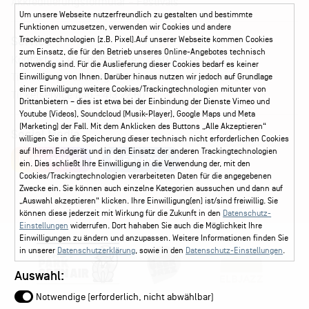
Akkreditierungsformular – Festivals
Um unsere Webseite nutzerfreundlich zu gestalten und bestimmte
Funktionen umzusetzen, verwenden wir Cookies und andere
Service
Trackingtechnologien (z.B. Pixel).Auf unserer Webseite kommen Cookies
zum Einsatz, die für den Betrieb unseres Online-Angebotes technisch
Kontakt
Leichte Sprache
FAQ / Hilfe
notwendig sind. Für die Auslieferung dieser Cookies bedarf es keiner
Ticketshop Hamburg
Gutscheine
Callback-Service
Einwilligung von Ihnen. Darüber hinaus nutzen wir jedoch auf Grundlage
einer Einwilligung weitere Cookies/Trackingtechnologien mitunter von
Ticketservice
040 - 413 22 60
Drittanbietern – dies ist etwa bei der Einbindung der Dienste Vimeo und
Youtube (Videos), Soundcloud (Musik-Player), Google Maps und Meta
(Marketing) der Fall. Mit dem Anklicken des Buttons „Alle Akzeptieren“
Social Media
willigen Sie in die Speicherung dieser technisch nicht erforderlichen Cookies
auf Ihrem Endgerät und in den Einsatz der anderen Trackingtechnologien
Instagram
Facebook
ein. Dies schließt Ihre Einwilligung in die Verwendung der, mit den
Cookies/Trackingtechnologien verarbeiteten Daten für die angegebenen
Zwecke ein. Sie können auch einzelne Kategorien aussuchen und dann auf
„Auswahl akzeptieren“ klicken. Ihre Einwilligung(en) ist/sind freiwillig. Sie
können diese jederzeit mit Wirkung für die Zukunft in den
Datenschutz-
Einstellungen
widerrufen. Dort hahaben Sie auch die Möglichkeit Ihre
Einwilligungen zu ändern und anzupassen. Weitere Informationen finden Sie
in unserer
Datenschutzerklärung
, sowie in den
Datenschutz-Einstellungen
.
Auswahl:
Notwendige (erforderlich, nicht abwählbar)