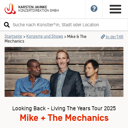
KARSTEN
JAHNKE
KONZERTDIREKTION
GMBH
Suchbegriff
eingeben
Startseite
Konzerte und Shows
>
>
Mike & The
kj.de/T4R
Mechanics
Looking Back - Living The Years Tour 2025
Mike + The Mechanics