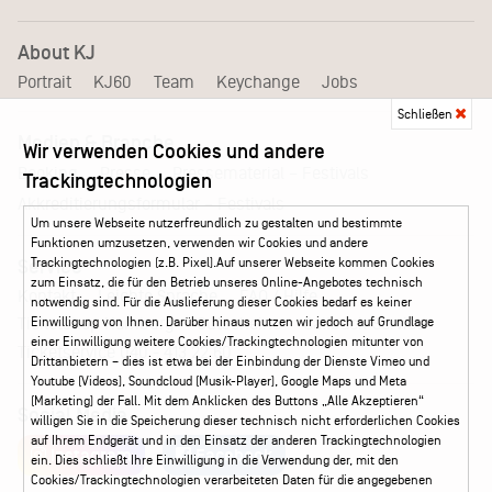
About KJ
Portrait
KJ60
Team
Keychange
Jobs
Schließen
Medien & Branche
Wir verwenden Cookies und andere
Pressematerial – Festivals
Booking
Presse
Trackingtechnologien
Akkreditierungsformular – Festivals
Um unsere Webseite nutzerfreundlich zu gestalten und bestimmte
Funktionen umzusetzen, verwenden wir Cookies und andere
Trackingtechnologien (z.B. Pixel).Auf unserer Webseite kommen Cookies
Service
zum Einsatz, die für den Betrieb unseres Online-Angebotes technisch
Kontakt
Leichte Sprache
FAQ / Hilfe
notwendig sind. Für die Auslieferung dieser Cookies bedarf es keiner
Ticketshop Hamburg
Gutscheine
Callback-Service
Einwilligung von Ihnen. Darüber hinaus nutzen wir jedoch auf Grundlage
einer Einwilligung weitere Cookies/Trackingtechnologien mitunter von
Ticketservice
040 - 413 22 60
Drittanbietern – dies ist etwa bei der Einbindung der Dienste Vimeo und
Youtube (Videos), Soundcloud (Musik-Player), Google Maps und Meta
(Marketing) der Fall. Mit dem Anklicken des Buttons „Alle Akzeptieren“
Social Media
willigen Sie in die Speicherung dieser technisch nicht erforderlichen Cookies
auf Ihrem Endgerät und in den Einsatz der anderen Trackingtechnologien
Instagram
Facebook
ein. Dies schließt Ihre Einwilligung in die Verwendung der, mit den
Cookies/Trackingtechnologien verarbeiteten Daten für die angegebenen