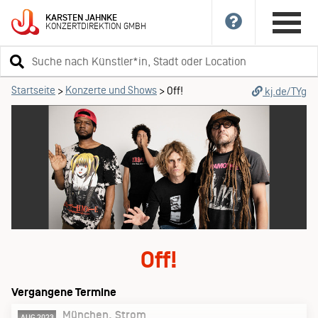
KARSTEN
JAHNKE
KONZERTDIREKTION
GMBH
Suchbegriff
eingeben
Startseite
Konzerte und Shows
>
>
Off!
kj.de/TYg
Off!
Vergangene Termine
München
Strom
AUG 2023