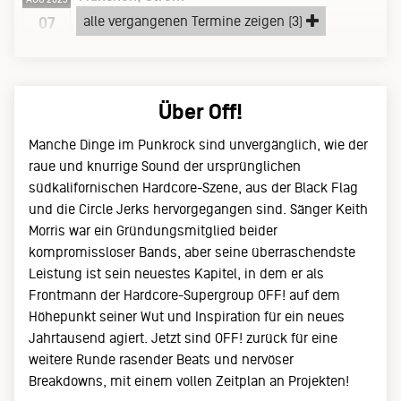
Montag, 07.08.23
alle vergangenen Termine zeigen (3)
07
support:
Sonic Abuse
Über Off!
Manche Dinge im Punkrock sind unvergänglich, wie der
raue und knurrige Sound der ursprünglichen
südkalifornischen Hardcore-Szene, aus der Black Flag
und die Circle Jerks hervorgegangen sind. Sänger Keith
Morris war ein Gründungsmitglied beider
kompromissloser Bands, aber seine überraschendste
Leistung ist sein neuestes Kapitel, in dem er als
Frontmann der Hardcore-Supergroup OFF! auf dem
Höhepunkt seiner Wut und Inspiration für ein neues
Jahrtausend agiert. Jetzt sind OFF! zurück für eine
weitere Runde rasender Beats und nervöser
Breakdowns, mit einem vollen Zeitplan an Projekten!