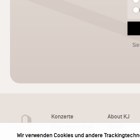
Sie
Konzerte
About KJ
Konzerte und Shows
Portrait
KJ Ticketshop
Wir verwenden Cookies und andere Trackingtechn
KJ60