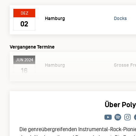
DEZ
Hamburg
Docks
02
Vergangene Termine
JUN 2024
Hamburg
Grosse Fre
16
Über Pol
Die genreübergreifenden Instrumental-Rock-Pionie