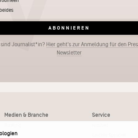
Tourneen
beides
ABONNIEREN
 sind Journalist*in?
Hier geht's zur Anmeldung für den Pre
Newsletter
Medien & Branche
Service
Booking
Kontakt
ologien
Presse
Leichte Sprache