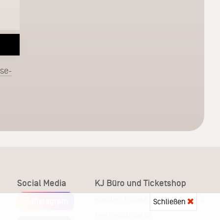
sse-
Social Media
KJ Büro und Ticketshop
Karsten Jahnke Konzertdirektion
Instagram
Schließen
Lerchenstraße 12