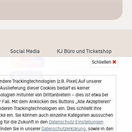
Social Media
KJ Büro und Ticketshop
Karsten Jahnke Konzertdirektion
Instagram
Schließen
Lerchenstraße 12
Facebook
22767 Hamburg
ere Trackingtechnologien (z.B. Pixel).Auf unserer
uslieferung dieser Cookies bedarf es keiner
logien mitunter von Drittanbietern – dies ist etwa bei
Fall. Mit dem Anklicken des Buttons „Alle Akzeptieren“
nderen Trackingtechnologien ein. Dies schließt Ihre
cke ein. Sie können auch einzelne Kategorien aussuchen
ng für die Zukunft in den
Datenschutz-Einstellungen
finden Sie in unserer
Datenschutzerklärung
, sowie in den