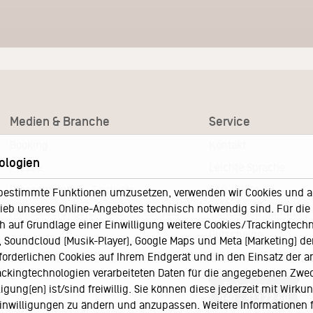
Medien & Branche
Service
Booking
Kontakt
ologien
Presse
Leichte Sprache
Pressematerial – Festivals
FAQ / Hilfe
bestimmte Funktionen umzusetzen, verwenden wir Cookies und and
eb unseres Online-Angebotes technisch notwendig sind. Für die A
Akkreditierungsformular – Festivals
Ticketshop Hamburg
h auf Grundlage einer Einwilligung weitere Cookies/Trackingtechno
Gutscheine
Soundcloud (Musik-Player), Google Maps und Meta (Marketing) der 
Callback-Service
rforderlichen Cookies auf Ihrem Endgerät und in den Einsatz der a
rackingtechnologien verarbeiteten Daten für die angegebenen Zwe
Ticketservice
gung(en) ist/sind freiwillig. Sie können diese jederzeit mit Wirku
040 - 413 22 60
 Einwilligungen zu ändern und anzupassen. Weitere Informationen 