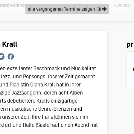
edrich-Händel-Halle
Dienstag, 14.10.25
TOUR 2025
alle vergangenen Termine zeigen (8)
 Krall
pr
eren exzellenter Geschmack und Musikalität
er Jazz- und Popsongs unserer Zeit gemacht
d Pianistin Diana Krall hat in ihrer
inzige Jazzsängerin, deren acht Alben
ts debütierten. Kralls einzigartige
ichen musikalische Genre-Grenzen und
 unserer Zeit. Ihre Fans können sich im
kfurt und Halle (Saale) auf einen Abend mit