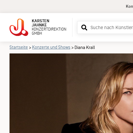
Kon
KARSTEN
Suchbegriff
JAHNKE
KONZERTDIREKTION
eingeben
GMBH
Startseite
Konzerte und Shows
>
>
Diana Krall