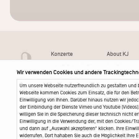
Konzerte
About KJ
Konzerte und Shows
Portrait
Wir verwenden Cookies und andere Trackingtechn
KJ Ticketshop
KJ60
Unser neuer Ticketshop
Team
Um unsere Webseite nutzerfreundlich zu gestalten und 
News
Webseite kommen Cookies zum Einsatz, die für den Betri
Keychange
Locations
Einwilligung von Ihnen. Darüber hinaus nutzen wir jedoc
Jobs
der Einbindung der Dienste Vimeo und Youtube (Videos), 
willigen Sie in die Speicherung dieser technisch nicht e
Einwilligung in die Verwendung der, mit den Cookies/T
und dann auf „Auswahl akzeptieren“ klicken. Ihre Einwilli
widerrufen. Dort hahaben Sie auch die Möglichkeit Ihre