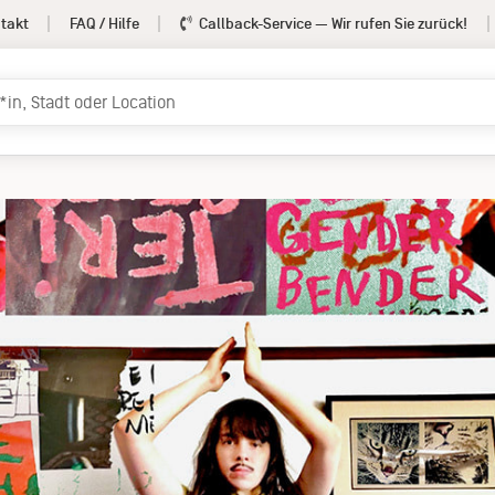
takt
FAQ / Hilfe
Callback-Service
— Wir rufen Sie zurück!
Teri Gender Bender
Info
rmation
Pressematerial