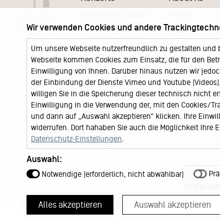
Konzerte und Shows
Portrait
KJ Ticketshop
Wir verwenden Cookies und andere Trackingtechn
KJ60
Unser neuer Ticketshop
Team
Um unsere Webseite nutzerfreundlich zu gestalten und 
News
Webseite kommen Cookies zum Einsatz, die für den Betri
Keychange
Locations
Einwilligung von Ihnen. Darüber hinaus nutzen wir jedoc
Jobs
der Einbindung der Dienste Vimeo und Youtube (Videos), 
willigen Sie in die Speicherung dieser technisch nicht e
Einwilligung in die Verwendung der, mit den Cookies/T
und dann auf „Auswahl akzeptieren“ klicken. Ihre Einwilli
widerrufen. Dort hahaben Sie auch die Möglichkeit Ihre
Datenschutz-Einstellungen
.
Auswahl:
Prä
Notwendige (erforderlich, nicht abwählbar)
Alles akzeptieren
Auswahl akzeptieren