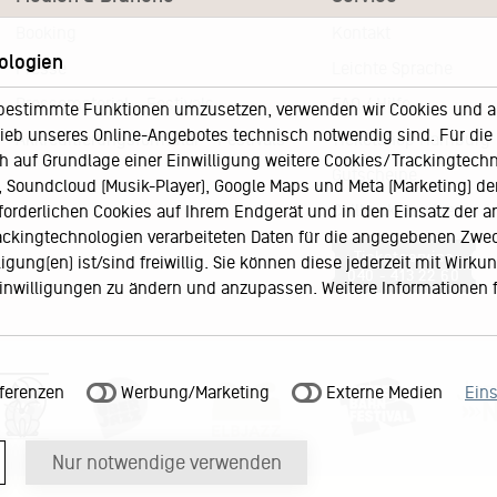
Booking
Kontakt
ologien
Presse
Leichte Sprache
Pressematerial – Festivals
FAQ / Hilfe
bestimmte Funktionen umzusetzen, verwenden wir Cookies und and
eb unseres Online-Angebotes technisch notwendig sind. Für die A
Akkreditierungsformular – Festivals
Ticketshop Hamburg
h auf Grundlage einer Einwilligung weitere Cookies/Trackingtechno
Gutscheine
Soundcloud (Musik-Player), Google Maps und Meta (Marketing) der 
Callback-Service
rforderlichen Cookies auf Ihrem Endgerät und in den Einsatz der a
rackingtechnologien verarbeiteten Daten für die angegebenen Zwe
Ticketservice
gung(en) ist/sind freiwillig. Sie können diese jederzeit mit Wirku
040 - 413 22 60
 Einwilligungen zu ändern und anzupassen. Weitere Informationen 
ferenzen
Werbung/Marketing
Externe Medien
Ein
Nur notwendige verwenden