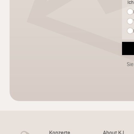
Ic
Sie
Konzerte
About KJ