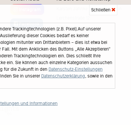
Karsten Jahnke Konzertdirektion
Instagram
Schließen
Lerchenstraße 12
Facebook
22767 Hamburg
ere Trackingtechnologien (z.B. Pixel).Auf unserer
uslieferung dieser Cookies bedarf es keiner
logien mitunter von Drittanbietern – dies ist etwa bei
Fall. Mit dem Anklicken des Buttons „Alle Akzeptieren“
nderen Trackingtechnologien ein. Dies schließt Ihre
cke ein. Sie können auch einzelne Kategorien aussuchen
ng für die Zukunft in den
Datenschutz-Einstellungen
finden Sie in unserer
Datenschutzerklärung
, sowie in den
stellungen und Informationen