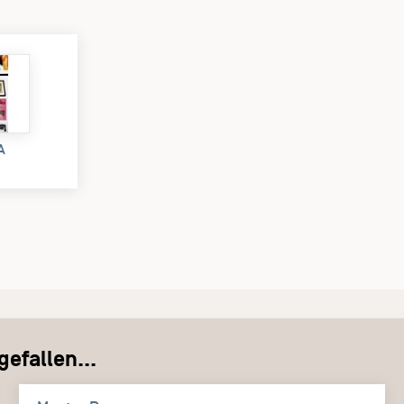
A
)
efallen...