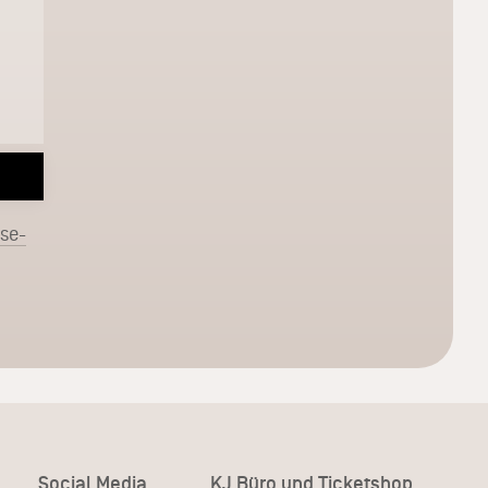
sse-
Social Media
KJ Büro und Ticketshop