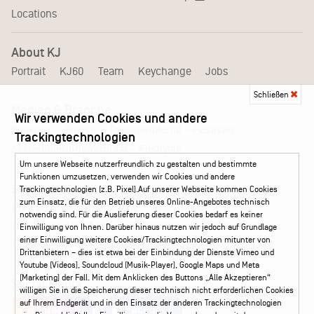
Locations
About KJ
Portrait
KJ60
Team
Keychange
Jobs
Schließen
Medien & Branche
Wir verwenden Cookies und andere
Pressematerial – Festivals
Booking
Presse
Trackingtechnologien
Akkreditierungsformular – Festivals
Um unsere Webseite nutzerfreundlich zu gestalten und bestimmte
Funktionen umzusetzen, verwenden wir Cookies und andere
Service
Trackingtechnologien (z.B. Pixel).Auf unserer Webseite kommen Cookies
zum Einsatz, die für den Betrieb unseres Online-Angebotes technisch
Kontakt
Leichte Sprache
FAQ / Hilfe
notwendig sind. Für die Auslieferung dieser Cookies bedarf es keiner
Ticketshop Hamburg
Gutscheine
Callback-Service
Einwilligung von Ihnen. Darüber hinaus nutzen wir jedoch auf Grundlage
einer Einwilligung weitere Cookies/Trackingtechnologien mitunter von
Ticketservice
040 - 413 22 60
Drittanbietern – dies ist etwa bei der Einbindung der Dienste Vimeo und
Youtube (Videos), Soundcloud (Musik-Player), Google Maps und Meta
(Marketing) der Fall. Mit dem Anklicken des Buttons „Alle Akzeptieren“
Social Media
willigen Sie in die Speicherung dieser technisch nicht erforderlichen Cookies
auf Ihrem Endgerät und in den Einsatz der anderen Trackingtechnologien
Instagram
Facebook