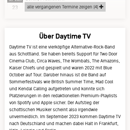
Samstag, 23.09.23
alle vergangenen Termine zeigen (4)
23
support:
Veronica Fusaro
Über Daytime TV
Daytime TV ist eine vierköpfige Alternative-Rock-Band
aus Schottland. Sie haben bereits Support für Two Door
Cinema Club, Circa Waves, The Wombats, The Amazons,
Kaiser Chiefs und gespielt und waren 2022 mit Blue
October auf Tour. Darüber hinaus ist die Band auf
Sommerfestivals wie British Summer Time, Mad Cool
und Kendal Calling aufgetreten und konnte sich
Platzierungen in den redaktionellen Premium-Playlists
von Spotify und Apple sicher. Der Aufstieg der
schottischen Musiker scheint also irgendwie
unvermeidlich. Im September 2023 kommen Daytime TV
nach Deutschland und machen dabei Halt in Frankfurt,