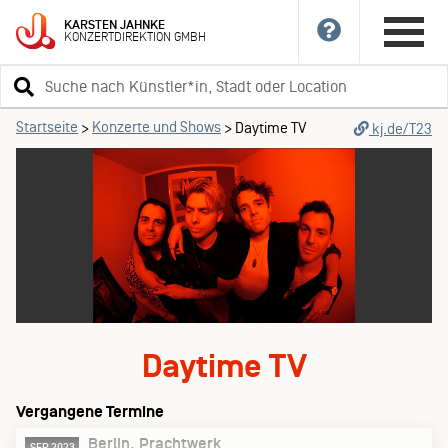
KARSTEN
JAHNKE
KONZERTDIREKTION
GMBH
Suchbegriff
eingeben
Startseite
Konzerte und Shows
>
>
Daytime TV
kj.de/T23
Daytime TV
Vergangene Termine
Berlin
Prachtwerk
SEP 2023