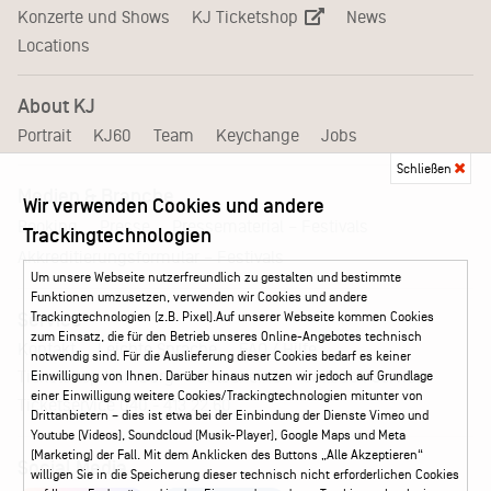
KJ Ticketshop
Konzerte und Shows
News
Locations
About KJ
Portrait
KJ60
Team
Keychange
Jobs
Schließen
Medien & Branche
Wir verwenden Cookies und andere
Pressematerial – Festivals
Booking
Presse
Trackingtechnologien
Akkreditierungsformular – Festivals
Um unsere Webseite nutzerfreundlich zu gestalten und bestimmte
Funktionen umzusetzen, verwenden wir Cookies und andere
Service
Trackingtechnologien (z.B. Pixel).Auf unserer Webseite kommen Cookies
zum Einsatz, die für den Betrieb unseres Online-Angebotes technisch
Kontakt
Leichte Sprache
FAQ / Hilfe
notwendig sind. Für die Auslieferung dieser Cookies bedarf es keiner
Ticketshop Hamburg
Gutscheine
Callback-Service
Einwilligung von Ihnen. Darüber hinaus nutzen wir jedoch auf Grundlage
einer Einwilligung weitere Cookies/Trackingtechnologien mitunter von
Ticketservice
040 - 413 22 60
Drittanbietern – dies ist etwa bei der Einbindung der Dienste Vimeo und
Youtube (Videos), Soundcloud (Musik-Player), Google Maps und Meta
(Marketing) der Fall. Mit dem Anklicken des Buttons „Alle Akzeptieren“
Social Media
willigen Sie in die Speicherung dieser technisch nicht erforderlichen Cookies