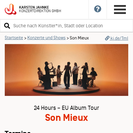
KARSTEN
JAHNKE
KONZERTDIREKTION
GMBH
Suchbegriff
eingeben
Startseite
Konzerte und Shows
>
>
Son Mieux
kj.de/TmI
24 Hours – EU Album Tour
Son Mieux