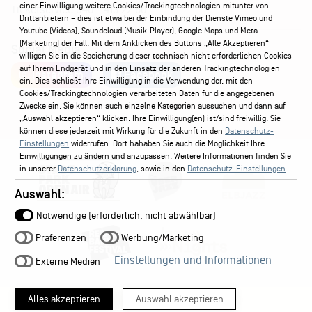
einer Einwilligung weitere Cookies/Trackingtechnologien mitunter von
Ticketservice
040 - 413 22 60
Drittanbietern – dies ist etwa bei der Einbindung der Dienste Vimeo und
Youtube (Videos), Soundcloud (Musik-Player), Google Maps und Meta
(Marketing) der Fall. Mit dem Anklicken des Buttons „Alle Akzeptieren“
Social Media
willigen Sie in die Speicherung dieser technisch nicht erforderlichen Cookies
auf Ihrem Endgerät und in den Einsatz der anderen Trackingtechnologien
Instagram
Facebook
ein. Dies schließt Ihre Einwilligung in die Verwendung der, mit den
Cookies/Trackingtechnologien verarbeiteten Daten für die angegebenen
Zwecke ein. Sie können auch einzelne Kategorien aussuchen und dann auf
„Auswahl akzeptieren“ klicken. Ihre Einwilligung(en) ist/sind freiwillig. Sie
können diese jederzeit mit Wirkung für die Zukunft in den
Datenschutz-
Einstellungen
widerrufen. Dort hahaben Sie auch die Möglichkeit Ihre
Einwilligungen zu ändern und anzupassen. Weitere Informationen finden Sie
in unserer
Datenschutzerklärung
, sowie in den
Datenschutz-Einstellungen
.
Auswahl:
Notwendige (erforderlich, nicht abwählbar)
Präferenzen
Werbung/Marketing
Einstellungen und Informationen
Externe Medien
Alles akzeptieren
Auswahl akzeptieren