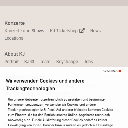
Konzerte
KJ Ticketshop
Konzerte und Shows
News
Locations
About KJ
Portrait
KJ60
Team
Keychange
Jobs
Schließen
Medien & Branche
Wir verwenden Cookies und andere
Pressematerial – Festivals
Booking
Presse
Trackingtechnologien
Akkreditierungsformular – Festivals
Um unsere Webseite nutzerfreundlich zu gestalten und bestimmte
Funktionen umzusetzen, verwenden wir Cookies und andere
Service
Trackingtechnologien (z.B. Pixel).Auf unserer Webseite kommen Cookies
zum Einsatz, die für den Betrieb unseres Online-Angebotes technisch
Kontakt
Leichte Sprache
FAQ / Hilfe
notwendig sind. Für die Auslieferung dieser Cookies bedarf es keiner
Ticketshop Hamburg
Gutscheine
Callback-Service
Einwilligung von Ihnen. Darüber hinaus nutzen wir jedoch auf Grundlage