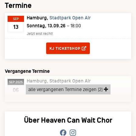
Termine
Hamburg
Stadtpark Open Air
SEP
Sonntag, 13.09.26
– 18:00
13
Jetzt erst recht!
TICKETS
KJ TICKETSHOP
Vergangene Termine
Hamburg
Stadtpark Open Air
SEP 2025
Samstag, 06.09.25
alle vergangenen Termine zeigen (2)
06
Jetzt erst recht!
Über Heaven Can Wait Chor