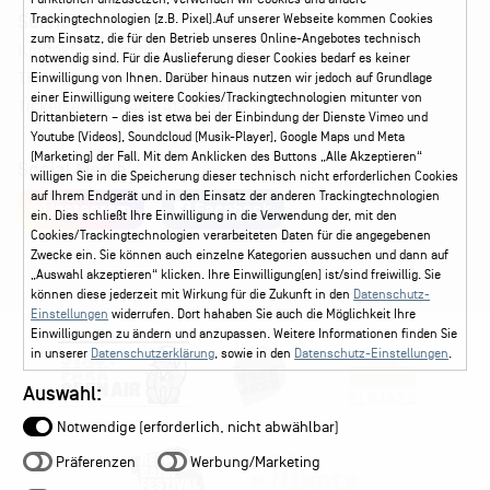
Service
Trackingtechnologien (z.B. Pixel).Auf unserer Webseite kommen Cookies
zum Einsatz, die für den Betrieb unseres Online-Angebotes technisch
Kontakt
Leichte Sprache
FAQ / Hilfe
notwendig sind. Für die Auslieferung dieser Cookies bedarf es keiner
Ticketshop Hamburg
Gutscheine
Callback-Service
Einwilligung von Ihnen. Darüber hinaus nutzen wir jedoch auf Grundlage
einer Einwilligung weitere Cookies/Trackingtechnologien mitunter von
Ticketservice
040 - 413 22 60
Drittanbietern – dies ist etwa bei der Einbindung der Dienste Vimeo und
Youtube (Videos), Soundcloud (Musik-Player), Google Maps und Meta
(Marketing) der Fall. Mit dem Anklicken des Buttons „Alle Akzeptieren“
Social Media
willigen Sie in die Speicherung dieser technisch nicht erforderlichen Cookies
auf Ihrem Endgerät und in den Einsatz der anderen Trackingtechnologien
Instagram
Facebook
ein. Dies schließt Ihre Einwilligung in die Verwendung der, mit den
Cookies/Trackingtechnologien verarbeiteten Daten für die angegebenen
Zwecke ein. Sie können auch einzelne Kategorien aussuchen und dann auf
„Auswahl akzeptieren“ klicken. Ihre Einwilligung(en) ist/sind freiwillig. Sie
können diese jederzeit mit Wirkung für die Zukunft in den
Datenschutz-
Einstellungen
widerrufen. Dort hahaben Sie auch die Möglichkeit Ihre
Einwilligungen zu ändern und anzupassen. Weitere Informationen finden Sie
in unserer
Datenschutzerklärung
, sowie in den
Datenschutz-Einstellungen
.
Auswahl:
Notwendige (erforderlich, nicht abwählbar)
Präferenzen
Werbung/Marketing