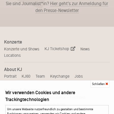
Sie sind Journalist*in?
Hier geht's zur Anmeldung für
den Presse-Newsletter
Konzerte
KJ Ticketshop
Konzerte und Shows
News
Locations
About KJ
Portrait
KJ60
Team
Keychange
Jobs
Schließen
Medien & Branche
Wir verwenden Cookies und andere
Pressematerial – Festivals
Booking
Presse
Trackingtechnologien
Akkreditierungsformular – Festivals
Um unsere Webseite nutzerfreundlich zu gestalten und bestimmte
Funktionen umzusetzen, verwenden wir Cookies und andere