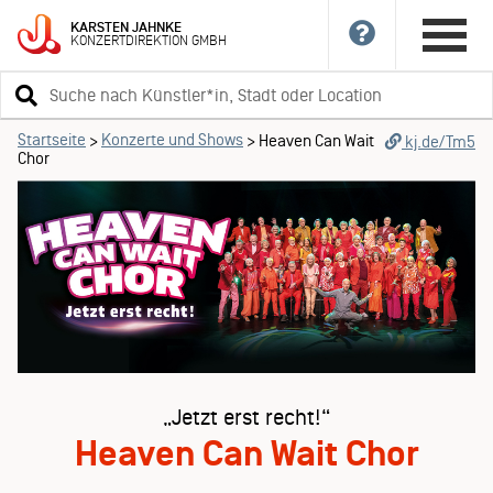
KARSTEN
JAHNKE
KONZERTDIREKTION
GMBH
Suchbegriff
eingeben
Startseite
Konzerte und Shows
>
>
Heaven Can Wait
kj.de/Tm5
Chor
„Jetzt erst recht!“
Heaven Can Wait Chor