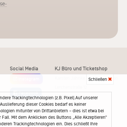
sse-
Social Media
KJ Büro und Ticketshop
Karsten Jahnke Konzertdirektion
Instagram
Schließen
Lerchenstraße 12
Facebook
22767 Hamburg
ere Trackingtechnologien (z.B. Pixel).Auf unserer
uslieferung dieser Cookies bedarf es keiner
logien mitunter von Drittanbietern – dies ist etwa bei
Fall. Mit dem Anklicken des Buttons „Alle Akzeptieren“
nderen Trackingtechnologien ein. Dies schließt Ihre