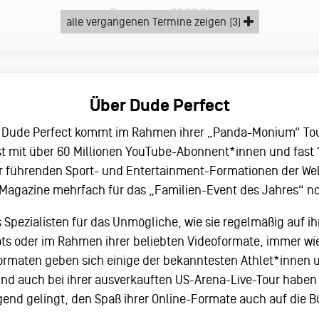
Donnerstag, 26.09.24
alle vergangenen Termine zeigen (3)
Über Dude Perfect
 Dude Perfect kommt im Rahmen ihrer „Panda-Monium“ To
t mit über 60 Millionen YouTube-Abonnent*innen und fast 17
r führenden Sport- und Entertainment-Formationen der We
 Magazine mehrfach für das „Familien-Event des Jahres“ n
s Spezialisten für das Unmögliche, wie sie regelmäßig auf i
ts oder im Rahmen ihrer beliebten Videoformate, immer wi
ormaten geben sich einige der bekanntesten Athlet*innen un
 und auch bei ihrer ausverkauften US-Arena-Live-Tour haben
gend gelingt, den Spaß ihrer Online-Formate auch auf die 