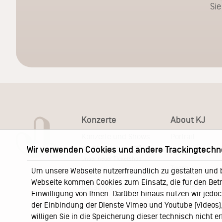
Sie
Konzerte
About KJ
Konzerte und Shows
Portrait
KJ Ticketshop
Wir verwenden Cookies und andere Trackingtechn
KJ60
Unser neuer Ticketshop
Team
Um unsere Webseite nutzerfreundlich zu gestalten und 
News
Webseite kommen Cookies zum Einsatz, die für den Betri
Keychange
Locations
Einwilligung von Ihnen. Darüber hinaus nutzen wir jedoc
Jobs
der Einbindung der Dienste Vimeo und Youtube (Videos), 
willigen Sie in die Speicherung dieser technisch nicht e