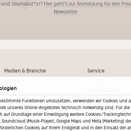
 sind Journalist*in?
Hier geht's zur Anmeldung für den Pre
Newsletter
Medien & Branche
Service
Booking
Kontakt
ologien
Presse
Leichte Sprache
Pressematerial – Festivals
FAQ / Hilfe
bestimmte Funktionen umzusetzen, verwenden wir Cookies und and
eb unseres Online-Angebotes technisch notwendig sind. Für die A
Akkreditierungsformular – Festivals
Ticketshop Hamburg
h auf Grundlage einer Einwilligung weitere Cookies/Trackingtechno
Gutscheine
Soundcloud (Musik-Player), Google Maps und Meta (Marketing) der 
Callback-Service
rforderlichen Cookies auf Ihrem Endgerät und in den Einsatz der a