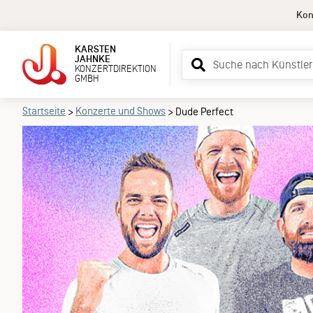
Kon
KARSTEN
Suchbegriff
JAHNKE
KONZERTDIREKTION
eingeben
GMBH
Startseite
Konzerte und Shows
>
>
Dude Perfect