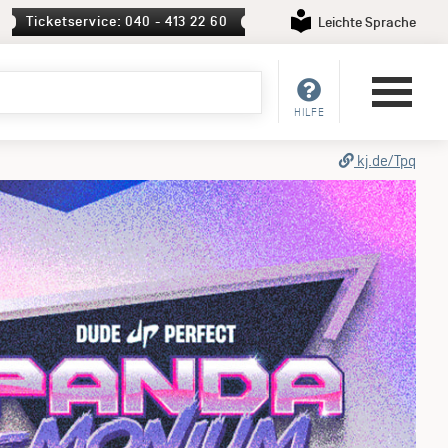
Ticketservice: 040 - 413 22 60
Leichte Sprache
HILFE
kj.de/Tpq