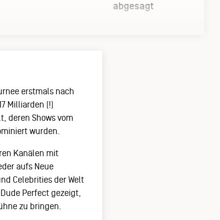
abgesagt
urnee erstmals nach
 Milliarden (!)
lt, deren Shows vom
ominiert wurden.
hren Kanälen mit
eder aufs Neue
d Celebrities der Welt
 Dude Perfect gezeigt,
Bühne zu bringen.