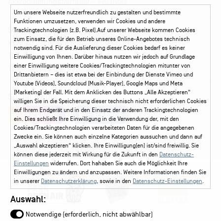
Akkreditierungsformular – Festivals
Um unsere Webseite nutzerfreundlich zu gestalten und bestimmte
Funktionen umzusetzen, verwenden wir Cookies und andere
Service
Trackingtechnologien (z.B. Pixel).Auf unserer Webseite kommen Cookies
zum Einsatz, die für den Betrieb unseres Online-Angebotes technisch
Kontakt
Leichte Sprache
FAQ / Hilfe
notwendig sind. Für die Auslieferung dieser Cookies bedarf es keiner
Ticketshop Hamburg
Gutscheine
Callback-Service
Einwilligung von Ihnen. Darüber hinaus nutzen wir jedoch auf Grundlage
einer Einwilligung weitere Cookies/Trackingtechnologien mitunter von
Ticketservice
040 - 413 22 60
Drittanbietern – dies ist etwa bei der Einbindung der Dienste Vimeo und
Youtube (Videos), Soundcloud (Musik-Player), Google Maps und Meta
(Marketing) der Fall. Mit dem Anklicken des Buttons „Alle Akzeptieren“
Social Media
willigen Sie in die Speicherung dieser technisch nicht erforderlichen Cookies
auf Ihrem Endgerät und in den Einsatz der anderen Trackingtechnologien
Instagram
Facebook
ein. Dies schließt Ihre Einwilligung in die Verwendung der, mit den
Cookies/Trackingtechnologien verarbeiteten Daten für die angegebenen
Zwecke ein. Sie können auch einzelne Kategorien aussuchen und dann auf
„Auswahl akzeptieren“ klicken. Ihre Einwilligung(en) ist/sind freiwillig. Sie
können diese jederzeit mit Wirkung für die Zukunft in den
Datenschutz-
Einstellungen
widerrufen. Dort hahaben Sie auch die Möglichkeit Ihre
Einwilligungen zu ändern und anzupassen. Weitere Informationen finden Sie
in unserer
Datenschutzerklärung
, sowie in den
Datenschutz-Einstellungen
.
Auswahl:
Notwendige (erforderlich, nicht abwählbar)