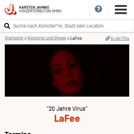
KARSTEN
JAHNKE
KONZERTDIREKTION
GMBH
Suchbegriff
eingeben
Startseite
Konzerte und Shows
>
>
LaFee
kj.de/TOa
"20 Jahre Virus"
LaFee