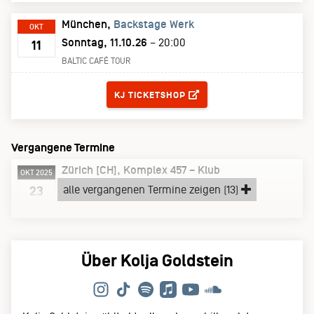
München
Backstage Werk
OKT
Sonntag, 11.10.26
– 20:00
11
BALTIC CAFÉ TOUR
TICKETS
KJ TICKETSHOP
Vergangene Termine
Zürich [CH]
Komplex 457 – Klub
OKT 2025
Donnerstag, 23.10.25
alle vergangenen Termine zeigen (13)
23
FIRST DAY OUT TOUR
Über Kolja Goldstein