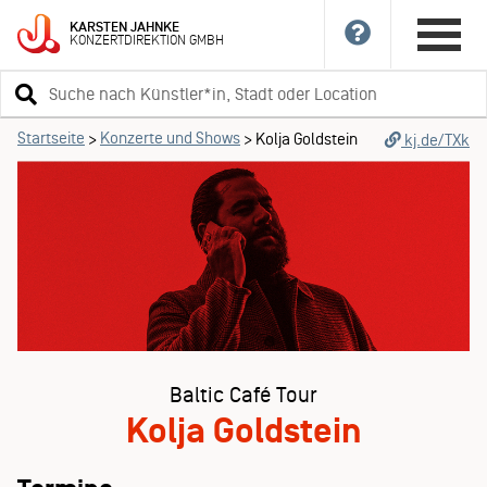
KARSTEN
JAHNKE
KONZERTDIREKTION
GMBH
Suchbegriff
eingeben
Startseite
Konzerte und Shows
>
>
Kolja Goldstein
kj.de/TXk
Baltic Café Tour
Kolja Goldstein