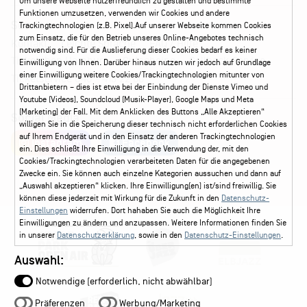
Um unsere Webseite nutzerfreundlich zu gestalten und bestimmte
Funktionen umzusetzen, verwenden wir Cookies und andere
Service
Trackingtechnologien (z.B. Pixel).Auf unserer Webseite kommen Cookies
zum Einsatz, die für den Betrieb unseres Online-Angebotes technisch
Kontakt
Leichte Sprache
FAQ / Hilfe
notwendig sind. Für die Auslieferung dieser Cookies bedarf es keiner
Ticketshop Hamburg
Gutscheine
Callback-Service
Einwilligung von Ihnen. Darüber hinaus nutzen wir jedoch auf Grundlage
einer Einwilligung weitere Cookies/Trackingtechnologien mitunter von
Ticketservice
040 - 413 22 60
Drittanbietern – dies ist etwa bei der Einbindung der Dienste Vimeo und
Youtube (Videos), Soundcloud (Musik-Player), Google Maps und Meta
(Marketing) der Fall. Mit dem Anklicken des Buttons „Alle Akzeptieren“
Social Media
willigen Sie in die Speicherung dieser technisch nicht erforderlichen Cookies
auf Ihrem Endgerät und in den Einsatz der anderen Trackingtechnologien
Instagram
Facebook
ein. Dies schließt Ihre Einwilligung in die Verwendung der, mit den
Cookies/Trackingtechnologien verarbeiteten Daten für die angegebenen
Zwecke ein. Sie können auch einzelne Kategorien aussuchen und dann auf
„Auswahl akzeptieren“ klicken. Ihre Einwilligung(en) ist/sind freiwillig. Sie
können diese jederzeit mit Wirkung für die Zukunft in den
Datenschutz-
Einstellungen
widerrufen. Dort hahaben Sie auch die Möglichkeit Ihre
Einwilligungen zu ändern und anzupassen. Weitere Informationen finden Sie
in unserer
Datenschutzerklärung
, sowie in den
Datenschutz-Einstellungen
.
Auswahl:
Notwendige (erforderlich, nicht abwählbar)
Präferenzen
Werbung/Marketing