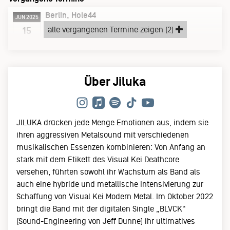
Berlin
Hole44
JUN 2025
Sonntag, 15.06.25
alle vergangenen Termine zeigen (2)
15
WORLD TOUR 2025 – THE KVLT
Über Jiluka
JILUKA drücken jede Menge Emotionen aus, indem sie
ihren aggressiven Metalsound mit verschiedenen
musikalischen Essenzen kombinieren: Von Anfang an
stark mit dem Etikett des Visual Kei Deathcore
versehen, führten sowohl ihr Wachstum als Band als
auch eine hybride und metallische Intensivierung zur
Schaffung von Visual Kei Modern Metal. Im Oktober 2022
bringt die Band mit der digitalen Single „BLVCK“
(Sound-Engineering von Jeff Dunne) ihr ultimatives