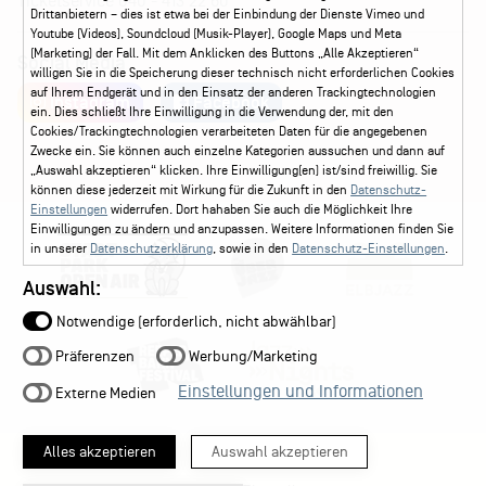
Ticketservice
040 - 413 22 60
Drittanbietern – dies ist etwa bei der Einbindung der Dienste Vimeo und
Youtube (Videos), Soundcloud (Musik-Player), Google Maps und Meta
(Marketing) der Fall. Mit dem Anklicken des Buttons „Alle Akzeptieren“
Social Media
willigen Sie in die Speicherung dieser technisch nicht erforderlichen Cookies
auf Ihrem Endgerät und in den Einsatz der anderen Trackingtechnologien
Instagram
Facebook
ein. Dies schließt Ihre Einwilligung in die Verwendung der, mit den
Cookies/Trackingtechnologien verarbeiteten Daten für die angegebenen
Zwecke ein. Sie können auch einzelne Kategorien aussuchen und dann auf
„Auswahl akzeptieren“ klicken. Ihre Einwilligung(en) ist/sind freiwillig. Sie
können diese jederzeit mit Wirkung für die Zukunft in den
Datenschutz-
Einstellungen
widerrufen. Dort hahaben Sie auch die Möglichkeit Ihre
Einwilligungen zu ändern und anzupassen. Weitere Informationen finden Sie
in unserer
Datenschutzerklärung
, sowie in den
Datenschutz-Einstellungen
.
Auswahl:
Notwendige (erforderlich, nicht abwählbar)
Präferenzen
Werbung/Marketing
Einstellungen und Informationen
Externe Medien
Alles akzeptieren
Auswahl akzeptieren