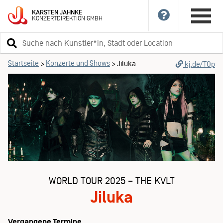
KARSTEN
JAHNKE
KONZERTDIREKTION
GMBH
Suchbegriff
eingeben
Startseite
Konzerte und Shows
>
>
Jiluka
kj.de/TOp
WORLD TOUR 2025 – THE KVLT
Jiluka
Vergangene Termine