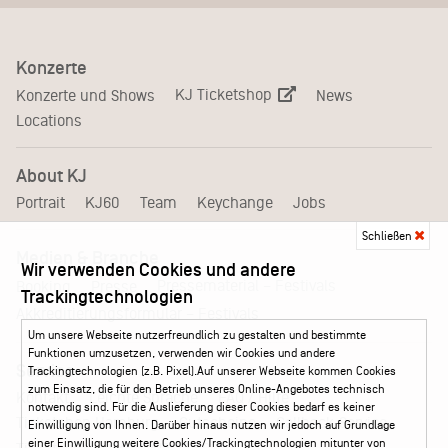
Konzerte
KJ Ticketshop
Konzerte und Shows
News
Locations
About KJ
Portrait
KJ60
Team
Keychange
Jobs
Schließen
Medien & Branche
Wir verwenden Cookies und andere
Pressematerial – Festivals
Booking
Presse
Trackingtechnologien
Akkreditierungsformular – Festivals
Um unsere Webseite nutzerfreundlich zu gestalten und bestimmte
Funktionen umzusetzen, verwenden wir Cookies und andere
Service
Trackingtechnologien (z.B. Pixel).Auf unserer Webseite kommen Cookies
zum Einsatz, die für den Betrieb unseres Online-Angebotes technisch
Kontakt
Leichte Sprache
FAQ / Hilfe
notwendig sind. Für die Auslieferung dieser Cookies bedarf es keiner
Ticketshop Hamburg
Gutscheine
Callback-Service
Einwilligung von Ihnen. Darüber hinaus nutzen wir jedoch auf Grundlage
einer Einwilligung weitere Cookies/Trackingtechnologien mitunter von