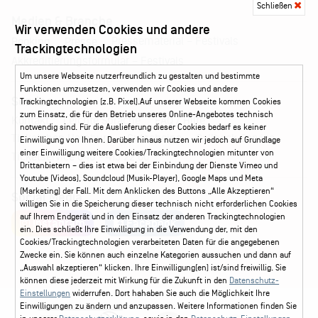
Schließen
Medien & Branche
Wir verwenden Cookies und andere
Pressematerial – Festivals
Booking
Presse
Trackingtechnologien
Akkreditierungsformular – Festivals
Um unsere Webseite nutzerfreundlich zu gestalten und bestimmte
Funktionen umzusetzen, verwenden wir Cookies und andere
Service
Trackingtechnologien (z.B. Pixel).Auf unserer Webseite kommen Cookies
zum Einsatz, die für den Betrieb unseres Online-Angebotes technisch
Kontakt
Leichte Sprache
FAQ / Hilfe
notwendig sind. Für die Auslieferung dieser Cookies bedarf es keiner
Ticketshop Hamburg
Gutscheine
Callback-Service
Einwilligung von Ihnen. Darüber hinaus nutzen wir jedoch auf Grundlage
einer Einwilligung weitere Cookies/Trackingtechnologien mitunter von
Ticketservice
040 - 413 22 60
Drittanbietern – dies ist etwa bei der Einbindung der Dienste Vimeo und
Youtube (Videos), Soundcloud (Musik-Player), Google Maps und Meta
(Marketing) der Fall. Mit dem Anklicken des Buttons „Alle Akzeptieren“
Social Media
willigen Sie in die Speicherung dieser technisch nicht erforderlichen Cookies
auf Ihrem Endgerät und in den Einsatz der anderen Trackingtechnologien
Instagram
Facebook
ein. Dies schließt Ihre Einwilligung in die Verwendung der, mit den
Cookies/Trackingtechnologien verarbeiteten Daten für die angegebenen
Zwecke ein. Sie können auch einzelne Kategorien aussuchen und dann auf
„Auswahl akzeptieren“ klicken. Ihre Einwilligung(en) ist/sind freiwillig. Sie
können diese jederzeit mit Wirkung für die Zukunft in den
Datenschutz-
Einstellungen
widerrufen. Dort hahaben Sie auch die Möglichkeit Ihre
Einwilligungen zu ändern und anzupassen. Weitere Informationen finden Sie