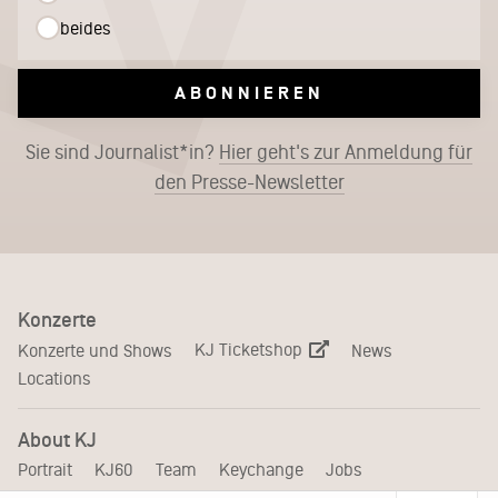
beides
ABONNIEREN
Sie sind Journalist*in?
Hier geht's zur Anmeldung für
den Presse-Newsletter
Konzerte
KJ Ticketshop
Konzerte und Shows
News
Locations
About KJ
Portrait
KJ60
Team
Keychange
Jobs