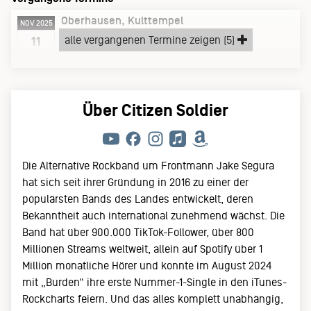
Oberhausen
Kulttempel
NOV 2025
Dienstag, 11.11.25
alle vergangenen Termine zeigen (5)
11
EUROPEAN TOUR 2025
Über Citizen Soldier
Die Alternative Rockband um Frontmann Jake Segura
hat sich seit ihrer Gründung in 2016 zu einer der
populärsten Bands des Landes entwickelt, deren
Bekanntheit auch international zunehmend wächst. Die
Band hat über 900.000 TikTok-Follower, über 800
Millionen Streams weltweit, allein auf Spotify über 1
Million monatliche Hörer und konnte im August 2024
mit „Burden“ ihre erste Nummer-1-Single in den iTunes-
Rockcharts feiern. Und das alles komplett unabhängig,