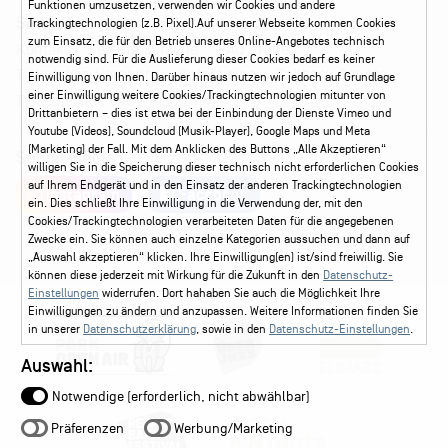
Funktionen umzusetzen, verwenden wir Cookies und andere
Service
Trackingtechnologien (z.B. Pixel).Auf unserer Webseite kommen Cookies
zum Einsatz, die für den Betrieb unseres Online-Angebotes technisch
Kontakt
Leichte Sprache
FAQ / Hilfe
notwendig sind. Für die Auslieferung dieser Cookies bedarf es keiner
Ticketshop Hamburg
Gutscheine
Callback-Service
Einwilligung von Ihnen. Darüber hinaus nutzen wir jedoch auf Grundlage
einer Einwilligung weitere Cookies/Trackingtechnologien mitunter von
Ticketservice
040 - 413 22 60
Drittanbietern – dies ist etwa bei der Einbindung der Dienste Vimeo und
Youtube (Videos), Soundcloud (Musik-Player), Google Maps und Meta
(Marketing) der Fall. Mit dem Anklicken des Buttons „Alle Akzeptieren“
Social Media
willigen Sie in die Speicherung dieser technisch nicht erforderlichen Cookies
auf Ihrem Endgerät und in den Einsatz der anderen Trackingtechnologien
Instagram
Facebook
ein. Dies schließt Ihre Einwilligung in die Verwendung der, mit den
Cookies/Trackingtechnologien verarbeiteten Daten für die angegebenen
Zwecke ein. Sie können auch einzelne Kategorien aussuchen und dann auf
„Auswahl akzeptieren“ klicken. Ihre Einwilligung(en) ist/sind freiwillig. Sie
können diese jederzeit mit Wirkung für die Zukunft in den
Datenschutz-
Einstellungen
widerrufen. Dort hahaben Sie auch die Möglichkeit Ihre
Einwilligungen zu ändern und anzupassen. Weitere Informationen finden Sie
in unserer
Datenschutzerklärung
, sowie in den
Datenschutz-Einstellungen
.
Auswahl:
Notwendige (erforderlich, nicht abwählbar)
Präferenzen
Werbung/Marketing