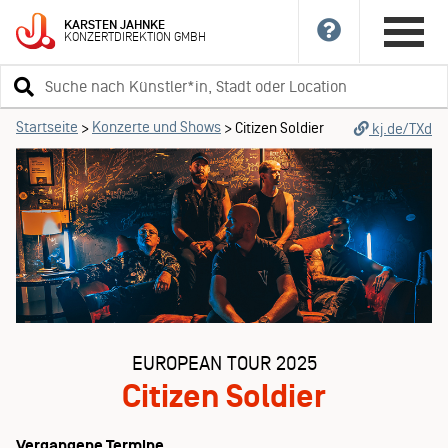
KARSTEN
JAHNKE
KONZERTDIREKTION
GMBH
Suchbegriff
eingeben
Startseite
Konzerte und Shows
>
>
Citizen Soldier
kj.de/TXd
EUROPEAN TOUR 2025
Citizen Soldier
Vergangene Termine