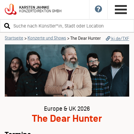
KARSTEN
JAHNKE
KONZERTDIREKTION
GMBH
Suchbegriff
eingeben
Startseite
Konzerte und Shows
>
>
The Dear Hunter
kj.de/TXF
Europe & UK 2026
The Dear Hunter