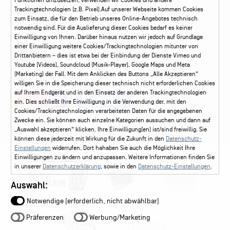
Funktionen umzusetzen, verwenden wir Cookies und andere
Service
Trackingtechnologien (z.B. Pixel).Auf unserer Webseite kommen Cookies
zum Einsatz, die für den Betrieb unseres Online-Angebotes technisch
Kontakt
Leichte Sprache
FAQ / Hilfe
notwendig sind. Für die Auslieferung dieser Cookies bedarf es keiner
Ticketshop Hamburg
Gutscheine
Callback-Service
Einwilligung von Ihnen. Darüber hinaus nutzen wir jedoch auf Grundlage
einer Einwilligung weitere Cookies/Trackingtechnologien mitunter von
Ticketservice
040 - 413 22 60
Drittanbietern – dies ist etwa bei der Einbindung der Dienste Vimeo und
Youtube (Videos), Soundcloud (Musik-Player), Google Maps und Meta
(Marketing) der Fall. Mit dem Anklicken des Buttons „Alle Akzeptieren“
Social Media
willigen Sie in die Speicherung dieser technisch nicht erforderlichen Cookies
auf Ihrem Endgerät und in den Einsatz der anderen Trackingtechnologien
Instagram
Facebook
ein. Dies schließt Ihre Einwilligung in die Verwendung der, mit den
Cookies/Trackingtechnologien verarbeiteten Daten für die angegebenen
Zwecke ein. Sie können auch einzelne Kategorien aussuchen und dann auf
„Auswahl akzeptieren“ klicken. Ihre Einwilligung(en) ist/sind freiwillig. Sie
können diese jederzeit mit Wirkung für die Zukunft in den
Datenschutz-
Einstellungen
widerrufen. Dort hahaben Sie auch die Möglichkeit Ihre
Einwilligungen zu ändern und anzupassen. Weitere Informationen finden Sie
in unserer
Datenschutzerklärung
, sowie in den
Datenschutz-Einstellungen
.
Auswahl:
Notwendige (erforderlich, nicht abwählbar)
Präferenzen
Werbung/Marketing