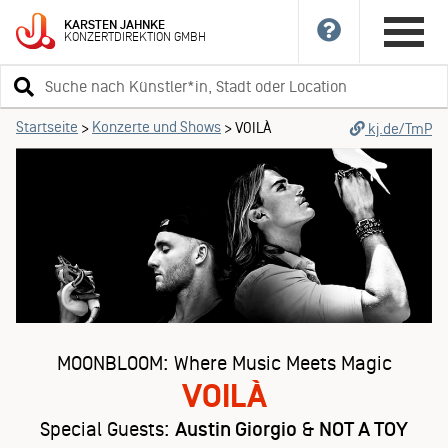
KARSTEN
JAHNKE
KONZERTDIREKTION
GMBH
Suchbegriff
eingeben
Startseite
Konzerte und Shows
>
>
VOILÀ
kj.de/TmP
MOONBLOOM: Where Music Meets Magic
VOILÀ
Special Guests:
Austin Giorgio
&
NOT A TOY