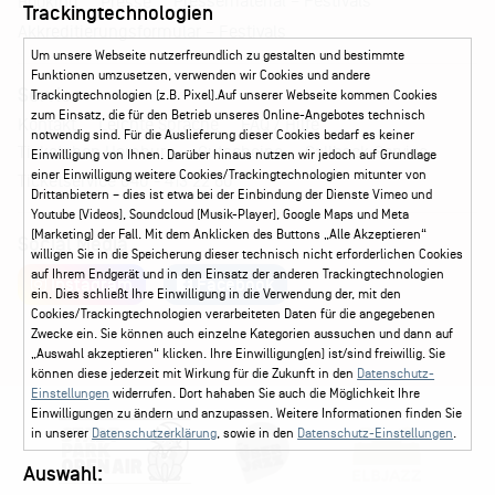
Pressematerial – Festivals
Booking
Presse
Trackingtechnologien
Akkreditierungsformular – Festivals
Um unsere Webseite nutzerfreundlich zu gestalten und bestimmte
Funktionen umzusetzen, verwenden wir Cookies und andere
Service
Trackingtechnologien (z.B. Pixel).Auf unserer Webseite kommen Cookies
zum Einsatz, die für den Betrieb unseres Online-Angebotes technisch
Kontakt
Leichte Sprache
FAQ / Hilfe
notwendig sind. Für die Auslieferung dieser Cookies bedarf es keiner
Ticketshop Hamburg
Gutscheine
Callback-Service
Einwilligung von Ihnen. Darüber hinaus nutzen wir jedoch auf Grundlage
einer Einwilligung weitere Cookies/Trackingtechnologien mitunter von
Ticketservice
040 - 413 22 60
Drittanbietern – dies ist etwa bei der Einbindung der Dienste Vimeo und
Youtube (Videos), Soundcloud (Musik-Player), Google Maps und Meta
(Marketing) der Fall. Mit dem Anklicken des Buttons „Alle Akzeptieren“
Social Media
willigen Sie in die Speicherung dieser technisch nicht erforderlichen Cookies
auf Ihrem Endgerät und in den Einsatz der anderen Trackingtechnologien
Instagram
Facebook
ein. Dies schließt Ihre Einwilligung in die Verwendung der, mit den
Cookies/Trackingtechnologien verarbeiteten Daten für die angegebenen
Zwecke ein. Sie können auch einzelne Kategorien aussuchen und dann auf
„Auswahl akzeptieren“ klicken. Ihre Einwilligung(en) ist/sind freiwillig. Sie
können diese jederzeit mit Wirkung für die Zukunft in den
Datenschutz-
Einstellungen
widerrufen. Dort hahaben Sie auch die Möglichkeit Ihre
Einwilligungen zu ändern und anzupassen. Weitere Informationen finden Sie
in unserer
Datenschutzerklärung
, sowie in den
Datenschutz-Einstellungen
.
Auswahl: