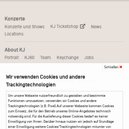
Konzerte
KJ Ticketshop
Konzerte und Shows
News
Locations
About KJ
Portrait
KJ60
Team
Keychange
Jobs
Schließen
Medien & Branche
Wir verwenden Cookies und andere
Pressematerial – Festivals
Booking
Presse
Trackingtechnologien
Akkreditierungsformular – Festivals
Um unsere Webseite nutzerfreundlich zu gestalten und bestimmte
Funktionen umzusetzen, verwenden wir Cookies und andere
Service
Trackingtechnologien (z.B. Pixel).Auf unserer Webseite kommen Cookies
zum Einsatz, die für den Betrieb unseres Online-Angebotes technisch
Kontakt
Leichte Sprache
FAQ / Hilfe
notwendig sind. Für die Auslieferung dieser Cookies bedarf es keiner
Ticketshop Hamburg
Gutscheine
Callback-Service
Einwilligung von Ihnen. Darüber hinaus nutzen wir jedoch auf Grundlage
einer Einwilligung weitere Cookies/Trackingtechnologien mitunter von
Ticketservice
040 - 413 22 60