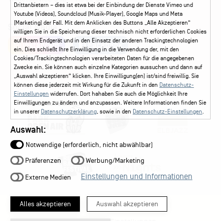
Drittanbietern – dies ist etwa bei der Einbindung der Dienste Vimeo und
Youtube (Videos), Soundcloud (Musik-Player), Google Maps und Meta
(Marketing) der Fall. Mit dem Anklicken des Buttons „Alle Akzeptieren“
Social Media
willigen Sie in die Speicherung dieser technisch nicht erforderlichen Cookies
auf Ihrem Endgerät und in den Einsatz der anderen Trackingtechnologien
Instagram
Facebook
ein. Dies schließt Ihre Einwilligung in die Verwendung der, mit den
Cookies/Trackingtechnologien verarbeiteten Daten für die angegebenen
Zwecke ein. Sie können auch einzelne Kategorien aussuchen und dann auf
„Auswahl akzeptieren“ klicken. Ihre Einwilligung(en) ist/sind freiwillig. Sie
können diese jederzeit mit Wirkung für die Zukunft in den
Datenschutz-
Einstellungen
widerrufen. Dort hahaben Sie auch die Möglichkeit Ihre
Einwilligungen zu ändern und anzupassen. Weitere Informationen finden Sie
in unserer
Datenschutzerklärung
, sowie in den
Datenschutz-Einstellungen
.
Auswahl:
Notwendige (erforderlich, nicht abwählbar)
Präferenzen
Werbung/Marketing
Einstellungen und Informationen
Externe Medien
Alles akzeptieren
Auswahl akzeptieren