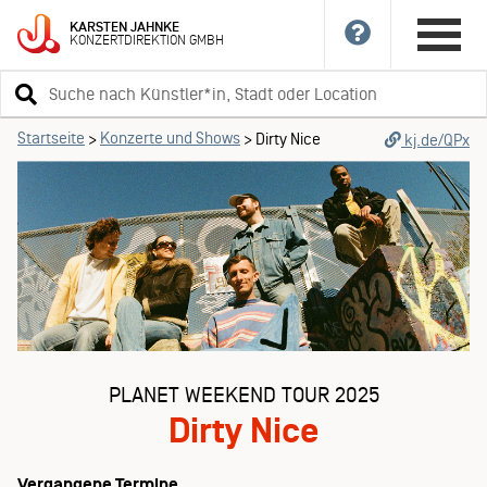
KARSTEN
JAHNKE
KONZERTDIREKTION
GMBH
Suchbegriff
eingeben
Startseite
Konzerte und Shows
>
>
Dirty Nice
kj.de/QPx
PLANET WEEKEND TOUR 2025
Dirty Nice
Vergangene Termine