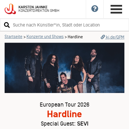
KARSTEN
JAHNKE
KONZERTDIREKTION
GMBH
Suchbegriff
eingeben
Startseite
Konzerte und Shows
>
>
Hardline
kj.de/QPM
European Tour 2026
Hardline
Special Guest:
SEVI