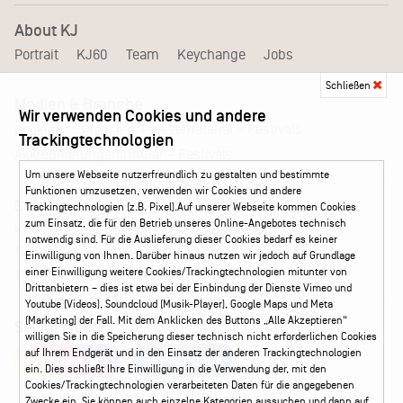
About KJ
Portrait
KJ60
Team
Keychange
Jobs
Schließen
Medien & Branche
Wir verwenden Cookies und andere
Pressematerial – Festivals
Booking
Presse
Trackingtechnologien
Akkreditierungsformular – Festivals
Um unsere Webseite nutzerfreundlich zu gestalten und bestimmte
Funktionen umzusetzen, verwenden wir Cookies und andere
Service
Trackingtechnologien (z.B. Pixel).Auf unserer Webseite kommen Cookies
zum Einsatz, die für den Betrieb unseres Online-Angebotes technisch
Kontakt
Leichte Sprache
FAQ / Hilfe
notwendig sind. Für die Auslieferung dieser Cookies bedarf es keiner
Ticketshop Hamburg
Gutscheine
Callback-Service
Einwilligung von Ihnen. Darüber hinaus nutzen wir jedoch auf Grundlage
einer Einwilligung weitere Cookies/Trackingtechnologien mitunter von
Ticketservice
040 - 413 22 60
Drittanbietern – dies ist etwa bei der Einbindung der Dienste Vimeo und
Youtube (Videos), Soundcloud (Musik-Player), Google Maps und Meta
(Marketing) der Fall. Mit dem Anklicken des Buttons „Alle Akzeptieren“
Social Media
willigen Sie in die Speicherung dieser technisch nicht erforderlichen Cookies
auf Ihrem Endgerät und in den Einsatz der anderen Trackingtechnologien
Instagram
Facebook
ein. Dies schließt Ihre Einwilligung in die Verwendung der, mit den
Cookies/Trackingtechnologien verarbeiteten Daten für die angegebenen
Zwecke ein. Sie können auch einzelne Kategorien aussuchen und dann auf