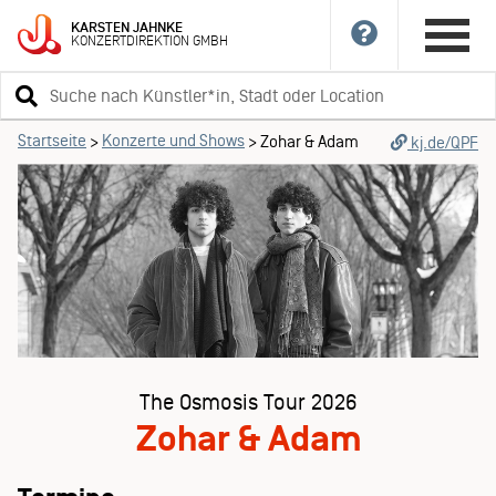
KARSTEN
JAHNKE
KONZERTDIREKTION
GMBH
Suchbegriff
eingeben
Startseite
Konzerte und Shows
>
>
Zohar & Adam
kj.de/QPF
The Osmosis Tour 2026
Zohar & Adam