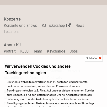
Konzerte
KJ Ticketshop
Konzerte und Shows
News
Locations
About KJ
Portrait
KJ60
Team
Keychange
Jobs
Schließen
Medien & Branche
Wir verwenden Cookies und andere
Pressematerial – Festivals
Booking
Presse
Trackingtechnologien
Akkreditierungsformular – Festivals
Um unsere Webseite nutzerfreundlich zu gestalten und bestimmte
Funktionen umzusetzen, verwenden wir Cookies und andere
Trackingtechnologien (z.B. Pixel).Auf unserer Webseite kommen Cookies
Service
zum Einsatz, die für den Betrieb unseres Online-Angebotes technisch
Kontakt
Leichte Sprache
FAQ / Hilfe
notwendig sind. Für die Auslieferung dieser Cookies bedarf es keiner
Ticketshop Hamburg
Gutscheine
Callback-Service
Einwilligung von Ihnen. Darüber hinaus nutzen wir jedoch auf Grundlage