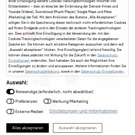
einer Einwilligung weitere Cookies/Trackingtechnologien mitunter von
Ticketservice
040 - 413 22 60
Drittanbietern – dies ist etwa bei der Einbindung der Dienste Vimeo und
Youtube (Videos), Soundcloud (Musik-Player), Google Maps und Meta
(Marketing) der Fall. Mit dem Anklicken des Buttons „Alle Akzeptieren“
Social Media
willigen Sie in die Speicherung dieser technisch nicht erforderlichen Cookies
auf Ihrem Endgerät und in den Einsatz der anderen Trackingtechnologien
Instagram
Facebook
ein. Dies schließt Ihre Einwilligung in die Verwendung der, mit den
Cookies/Trackingtechnologien verarbeiteten Daten für die angegebenen
Zwecke ein. Sie können auch einzelne Kategorien aussuchen und dann auf
„Auswahl akzeptieren“ klicken. Ihre Einwilligung(en) ist/sind freiwillig. Sie
können diese jederzeit mit Wirkung für die Zukunft in den
Datenschutz-
Einstellungen
widerrufen. Dort hahaben Sie auch die Möglichkeit Ihre
Einwilligungen zu ändern und anzupassen. Weitere Informationen finden Sie
in unserer
Datenschutzerklärung
, sowie in den
Datenschutz-Einstellungen
.
Auswahl:
Notwendige (erforderlich, nicht abwählbar)
Präferenzen
Werbung/Marketing
Einstellungen und Informationen
Externe Medien
Alles akzeptieren
Auswahl akzeptieren