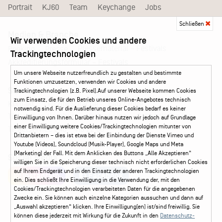
Portrait
KJ60
Team
Keychange
Jobs
Schließen
Medien & Branche
Wir verwenden Cookies und andere
Pressematerial – Festivals
Booking
Presse
Trackingtechnologien
Akkreditierungsformular – Festivals
Um unsere Webseite nutzerfreundlich zu gestalten und bestimmte
Funktionen umzusetzen, verwenden wir Cookies und andere
Service
Trackingtechnologien (z.B. Pixel).Auf unserer Webseite kommen Cookies
zum Einsatz, die für den Betrieb unseres Online-Angebotes technisch
Kontakt
Leichte Sprache
FAQ / Hilfe
notwendig sind. Für die Auslieferung dieser Cookies bedarf es keiner
Ticketshop Hamburg
Gutscheine
Callback-Service
Einwilligung von Ihnen. Darüber hinaus nutzen wir jedoch auf Grundlage
einer Einwilligung weitere Cookies/Trackingtechnologien mitunter von
Ticketservice
040 - 413 22 60
Drittanbietern – dies ist etwa bei der Einbindung der Dienste Vimeo und
Youtube (Videos), Soundcloud (Musik-Player), Google Maps und Meta
(Marketing) der Fall. Mit dem Anklicken des Buttons „Alle Akzeptieren“
Social Media
willigen Sie in die Speicherung dieser technisch nicht erforderlichen Cookies
auf Ihrem Endgerät und in den Einsatz der anderen Trackingtechnologien
Instagram
Facebook
ein. Dies schließt Ihre Einwilligung in die Verwendung der, mit den
Cookies/Trackingtechnologien verarbeiteten Daten für die angegebenen
Zwecke ein. Sie können auch einzelne Kategorien aussuchen und dann auf
„Auswahl akzeptieren“ klicken. Ihre Einwilligung(en) ist/sind freiwillig. Sie
können diese jederzeit mit Wirkung für die Zukunft in den
Datenschutz-