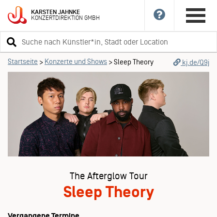
KARSTEN
JAHNKE
KONZERTDIREKTION
GMBH
Suchbegriff
eingeben
Startseite
Konzerte und Shows
>
>
Sleep Theory
kj.de/Q9j
The Afterglow Tour
Sleep Theory
Vergangene Termine