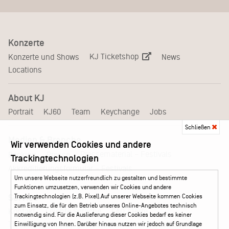
Konzerte
KJ Ticketshop
Konzerte und Shows
News
Locations
About KJ
Portrait
KJ60
Team
Keychange
Jobs
Schließen
Medien & Branche
Wir verwenden Cookies und andere
Pressematerial – Festivals
Booking
Presse
Trackingtechnologien
Akkreditierungsformular – Festivals
Um unsere Webseite nutzerfreundlich zu gestalten und bestimmte
Funktionen umzusetzen, verwenden wir Cookies und andere
Service
Trackingtechnologien (z.B. Pixel).Auf unserer Webseite kommen Cookies
zum Einsatz, die für den Betrieb unseres Online-Angebotes technisch
Kontakt
Leichte Sprache
FAQ / Hilfe
notwendig sind. Für die Auslieferung dieser Cookies bedarf es keiner
Ticketshop Hamburg
Gutscheine
Callback-Service
Einwilligung von Ihnen. Darüber hinaus nutzen wir jedoch auf Grundlage