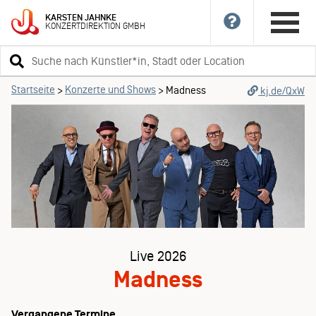
KARSTEN
JAHNKE
KONZERTDIREKTION
GMBH
Suchbegriff
eingeben
Startseite
Konzerte und Shows
>
>
Madness
kj.de/QxW
Live 2026
Madness
Vergangene Termine