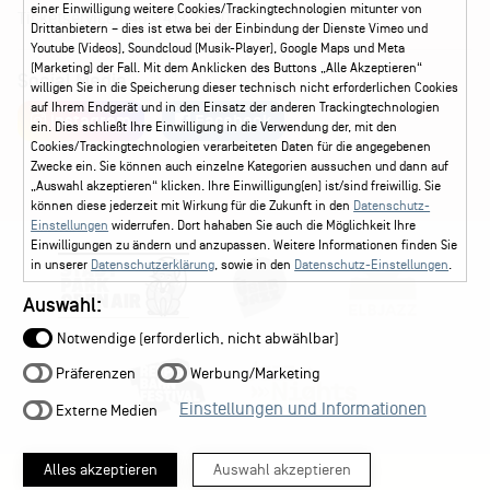
einer Einwilligung weitere Cookies/Trackingtechnologien mitunter von
Ticketservice
040 - 413 22 60
Drittanbietern – dies ist etwa bei der Einbindung der Dienste Vimeo und
Youtube (Videos), Soundcloud (Musik-Player), Google Maps und Meta
(Marketing) der Fall. Mit dem Anklicken des Buttons „Alle Akzeptieren“
Social Media
willigen Sie in die Speicherung dieser technisch nicht erforderlichen Cookies
auf Ihrem Endgerät und in den Einsatz der anderen Trackingtechnologien
Instagram
Facebook
ein. Dies schließt Ihre Einwilligung in die Verwendung der, mit den
Cookies/Trackingtechnologien verarbeiteten Daten für die angegebenen
Zwecke ein. Sie können auch einzelne Kategorien aussuchen und dann auf
„Auswahl akzeptieren“ klicken. Ihre Einwilligung(en) ist/sind freiwillig. Sie
können diese jederzeit mit Wirkung für die Zukunft in den
Datenschutz-
Einstellungen
widerrufen. Dort hahaben Sie auch die Möglichkeit Ihre
Einwilligungen zu ändern und anzupassen. Weitere Informationen finden Sie
in unserer
Datenschutzerklärung
, sowie in den
Datenschutz-Einstellungen
.
Auswahl:
Notwendige (erforderlich, nicht abwählbar)
Präferenzen
Werbung/Marketing
Einstellungen und Informationen
Externe Medien
Alles akzeptieren
Auswahl akzeptieren