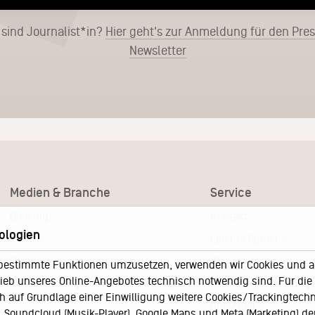
 sind Journalist*in?
Hier geht's zur Anmeldung für den Pre
Newsletter
Medien & Branche
Service
Booking
Kontakt
ologien
Presse
Leichte Sprache
Pressematerial – Festivals
FAQ / Hilfe
bestimmte Funktionen umzusetzen, verwenden wir Cookies und and
eb unseres Online-Angebotes technisch notwendig sind. Für die A
Akkreditierungsformular – Festivals
Ticketshop Hamburg
h auf Grundlage einer Einwilligung weitere Cookies/Trackingtechno
Gutscheine
Soundcloud (Musik-Player), Google Maps und Meta (Marketing) der 