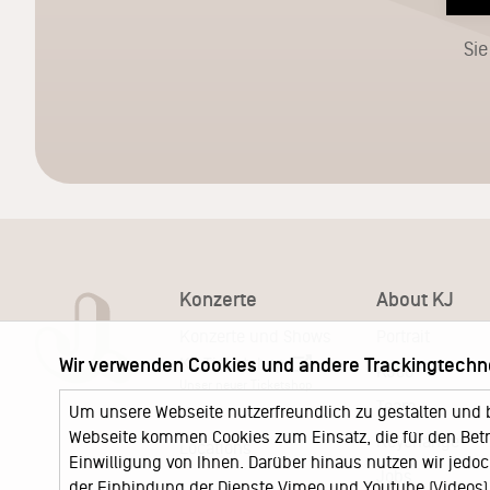
Sie
Konzerte
About KJ
Konzerte und Shows
Portrait
KJ Ticketshop
Wir verwenden Cookies und andere Trackingtechn
KJ60
Unser neuer Ticketshop
Team
Um unsere Webseite nutzerfreundlich zu gestalten und 
News
Webseite kommen Cookies zum Einsatz, die für den Betri
Keychange
Locations
Einwilligung von Ihnen. Darüber hinaus nutzen wir jedoc
Jobs
der Einbindung der Dienste Vimeo und Youtube (Videos), 