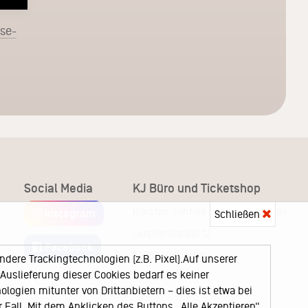
sse-
Social Media
KJ Büro und Ticketshop
Karsten Jahnke Konzertdirektion
Instagram
Schließen
Lerchenstraße 12
Facebook
22767 Hamburg
ere Trackingtechnologien (z.B. Pixel).Auf unserer
uslieferung dieser Cookies bedarf es keiner
logien mitunter von Drittanbietern – dies ist etwa bei
Fall. Mit dem Anklicken des Buttons „Alle Akzeptieren“