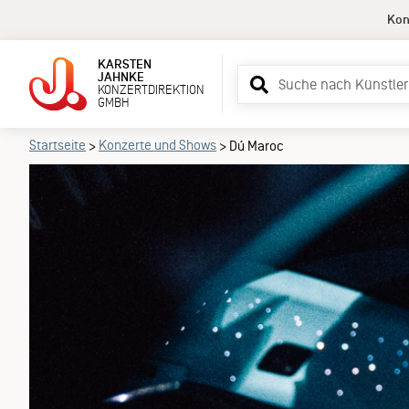
Kon
KARSTEN
Suchbegriff
JAHNKE
KONZERTDIREKTION
eingeben
GMBH
Startseite
Konzerte und Shows
>
>
Dú Maroc